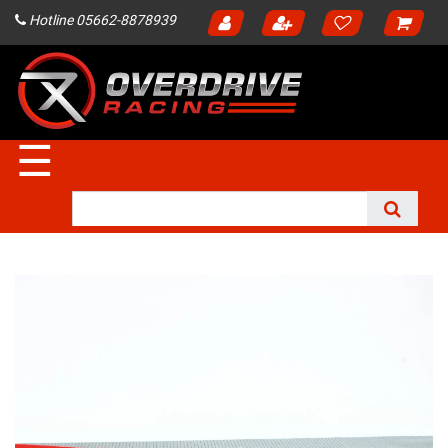
Hotline 05662-8878939
☰