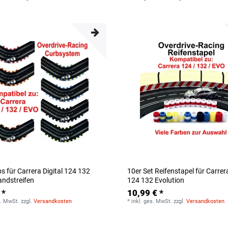
s für Carrera Digital 124 132
10er Set Reifenstapel für Carrera
andstreifen
124 132 Evolution
 *
10,99 € *
s. MwSt.
zzgl.
Versandkosten
*
inkl. ges. MwSt.
zzgl.
Versandkosten