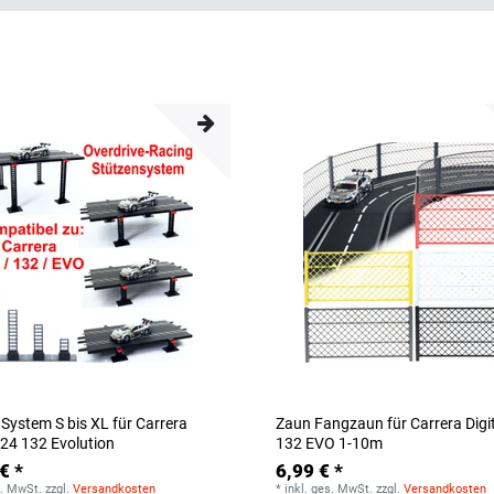
 System S bis XL für Carrera
Zaun Fangzaun für Carrera Digi
124 132 Evolution
132 EVO 1-10m
€ *
6,99 € *
s. MwSt.
zzgl.
Versandkosten
*
inkl. ges. MwSt.
zzgl.
Versandkosten