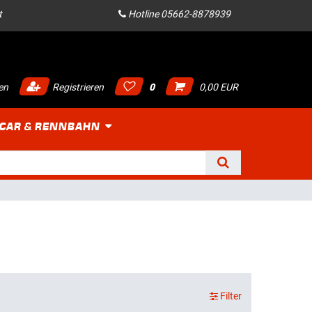
t
Hotline 05662-8878939
en
Registrieren
0
0,00 EUR
 CAR & RENNBAHN
Filter