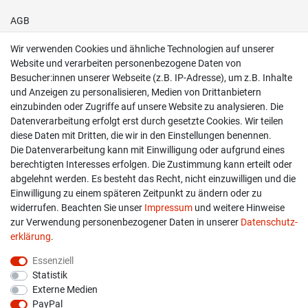
AGB
Wir verwenden Cookies und ähnliche Technologien auf unserer
Shop
Website und verarbeiten personenbezogene Daten von
Besucher:innen unserer Webseite (z.B. IP-Adresse), um z.B. Inhalte
Kontakt
und Anzeigen zu personalisieren, Medien von Drittanbietern
einzubinden oder Zugriffe auf unsere Website zu analysieren. Die
Versand & Zahlung
Datenverarbeitung erfolgt erst durch gesetzte Cookies. Wir teilen
diese Daten mit Dritten, die wir in den Einstellungen benennen.
Widerrufs­recht
Die Datenverarbeitung kann mit Einwilligung oder aufgrund eines
berechtigten Interesses erfolgen. Die Zustimmung kann erteilt oder
Widerruf erklären
abgelehnt werden. Es besteht das Recht, nicht einzuwilligen und die
Einwilligung zu einem späteren Zeitpunkt zu ändern oder zu
widerrufen. Beachten Sie unser
Impressum
und weitere Hinweise
info@overdrive-racing.de
zur Verwendung personenbezogener Daten in unserer
Daten­schutz­
05662 / 8878939
erklärung
.
Overdrive-Racing
Essenziell
Frankenstr. 9
Statistik
34587 Felsberg-Gensungen
Externe Medien
PayPal