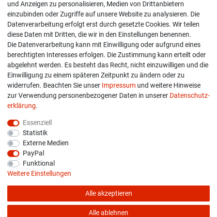
und Anzeigen zu personalisieren, Medien von Drittanbietern
einzubinden oder Zugriffe auf unsere Website zu analysieren. Die
Versand & Zahlung
Datenverarbeitung erfolgt erst durch gesetzte Cookies. Wir teilen
diese Daten mit Dritten, die wir in den Einstellungen benennen.
Widerrufs­recht
Die Datenverarbeitung kann mit Einwilligung oder aufgrund eines
berechtigten Interesses erfolgen. Die Zustimmung kann erteilt oder
Widerruf erklären
abgelehnt werden. Es besteht das Recht, nicht einzuwilligen und die
Einwilligung zu einem späteren Zeitpunkt zu ändern oder zu
widerrufen. Beachten Sie unser
Impressum
und weitere Hinweise
info@overdrive-racing.de
zur Verwendung personenbezogener Daten in unserer
Daten­schutz­
05662 / 8878939
erklärung
.
Overdrive-Racing
Essenziell
Frankenstr. 9
Statistik
34587 Felsberg-Gensungen
Externe Medien
PayPal
Funktional
Weitere Einstellungen
Alle akzeptieren
* Alle Preise verstehen sich inkl. gesetzl. MwSt. zzgl.
Versandkosten
© copyright 2026 Overdrive-Racing / Alle Rechte vorbehalten
Alle ablehnen