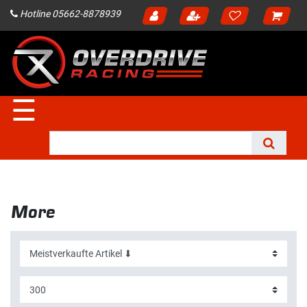
Hotline 05662-8878939
☰
More