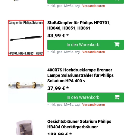
*
inkl. ges. MwSt.
zzgl.
Versandkosten
Stoßdämpfer für Philips HP3701,
HB846, HB851, HB861
43,99 € *
In den Warenkorb
*
inkl. ges. MwSt.
zzgl.
Versandkosten
400R7S Hochdrucklampe Brenner
Lampe Solariumstrahler für Philips
Solarium HPA 400 s
37,99 € *
In den Warenkorb
*
inkl. ges. MwSt.
zzgl.
Versandkosten
Gesichtsbräuner Solarium Philips
HB404 Oberkörperbräuner
189,99 € *