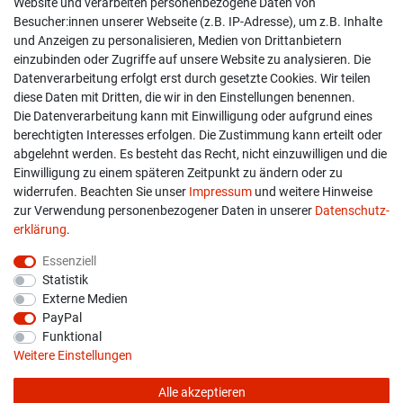
Website und verarbeiten personenbezogene Daten von
Besucher:innen unserer Webseite (z.B. IP-Adresse), um z.B. Inhalte
Kontakt
und Anzeigen zu personalisieren, Medien von Drittanbietern
einzubinden oder Zugriffe auf unsere Website zu analysieren. Die
Versand & Zahlung
Datenverarbeitung erfolgt erst durch gesetzte Cookies. Wir teilen
diese Daten mit Dritten, die wir in den Einstellungen benennen.
Widerrufs­recht
Die Datenverarbeitung kann mit Einwilligung oder aufgrund eines
berechtigten Interesses erfolgen. Die Zustimmung kann erteilt oder
Widerruf erklären
abgelehnt werden. Es besteht das Recht, nicht einzuwilligen und die
Einwilligung zu einem späteren Zeitpunkt zu ändern oder zu
widerrufen. Beachten Sie unser
Impressum
und weitere Hinweise
info@overdrive-racing.de
zur Verwendung personenbezogener Daten in unserer
Daten­schutz­
05662 / 8878939
erklärung
.
Overdrive-Racing
Essenziell
Frankenstr. 9
Statistik
34587 Felsberg-Gensungen
Externe Medien
PayPal
Funktional
Weitere Einstellungen
Alle akzeptieren