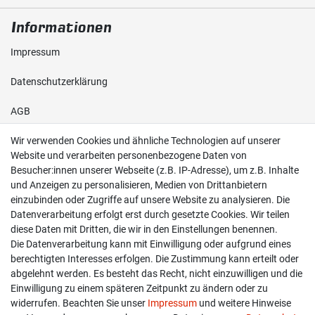
Informationen
Impressum
Daten­schutz­erklärung
AGB
Wir verwenden Cookies und ähnliche Technologien auf unserer
Shop
Website und verarbeiten personenbezogene Daten von
Besucher:innen unserer Webseite (z.B. IP-Adresse), um z.B. Inhalte
Kontakt
und Anzeigen zu personalisieren, Medien von Drittanbietern
einzubinden oder Zugriffe auf unsere Website zu analysieren. Die
Versand & Zahlung
Datenverarbeitung erfolgt erst durch gesetzte Cookies. Wir teilen
diese Daten mit Dritten, die wir in den Einstellungen benennen.
Widerrufs­recht
Die Datenverarbeitung kann mit Einwilligung oder aufgrund eines
berechtigten Interesses erfolgen. Die Zustimmung kann erteilt oder
Widerruf erklären
abgelehnt werden. Es besteht das Recht, nicht einzuwilligen und die
Einwilligung zu einem späteren Zeitpunkt zu ändern oder zu
widerrufen. Beachten Sie unser
Impressum
und weitere Hinweise
info@overdrive-racing.de