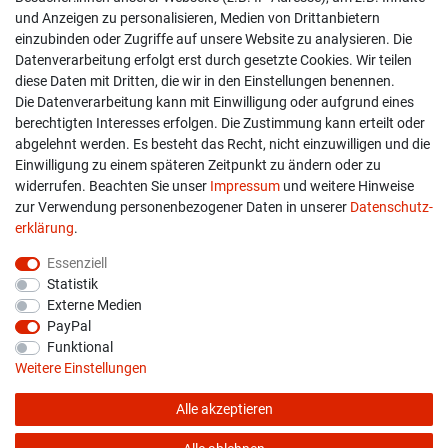
Kontakt
und Anzeigen zu personalisieren, Medien von Drittanbietern
einzubinden oder Zugriffe auf unsere Website zu analysieren. Die
Versand & Zahlung
Datenverarbeitung erfolgt erst durch gesetzte Cookies. Wir teilen
diese Daten mit Dritten, die wir in den Einstellungen benennen.
Widerrufs­recht
Die Datenverarbeitung kann mit Einwilligung oder aufgrund eines
berechtigten Interesses erfolgen. Die Zustimmung kann erteilt oder
Widerruf erklären
abgelehnt werden. Es besteht das Recht, nicht einzuwilligen und die
Einwilligung zu einem späteren Zeitpunkt zu ändern oder zu
widerrufen. Beachten Sie unser
Impressum
und weitere Hinweise
info@overdrive-racing.de
zur Verwendung personenbezogener Daten in unserer
Daten­schutz­
05662 / 8878939
erklärung
.
Overdrive-Racing
Essenziell
Frankenstr. 9
Statistik
34587 Felsberg-Gensungen
Externe Medien
PayPal
Funktional
Weitere Einstellungen
Alle akzeptieren
* Alle Preise verstehen sich inkl. gesetzl. MwSt. zzgl.
Versandkosten
© copyright 2026 Overdrive-Racing / Alle Rechte vorbehalten