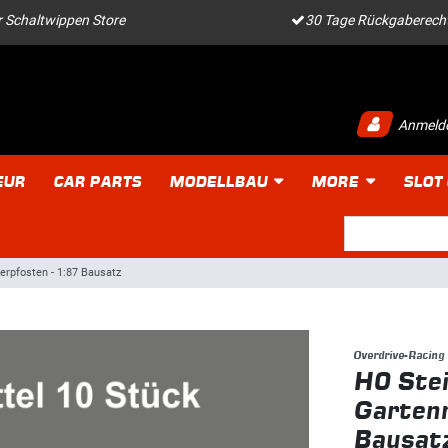
 Schaltwippen Store
30 Tage Rückgaberech
Anmeld
EUR
CAR PARTS
MODELLBAU
MORE
SLOT
pfosten - 1:87 Bausatz
Overdrive-Racing
H0 Ste
Garten
Bausat