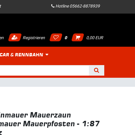
t
Hotline 05662-8878939
en
Registrieren
0
0,00 EUR
 CAR & RENNBAHN
inmauer Mauerzaun
mauer Mauerpfosten - 1:87
z