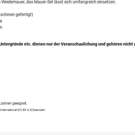
Weidemauer, das Mauer-Set lässt sich umfangreich einsetzen.
schinen gefertigt)
ta
n.
Untergründe etc. dienen nur der Veranschaulichung und gehören nicht
 Jahren geeignet.
ternational (CC BY 4.0) lizenziert.