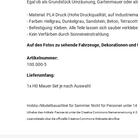
Egal ob als Grundstück Umzäunung, Gartenmauer oder als 
- Material: PLA Druck (Hohe Druckqualität, auf Industriema
- Farben: Hellgrau, Dunkelgrau, Sandstein, Beton, Terracot
- Befestigung: Kleben. Alle Teile lassen sich sauber verklebe
- Kein Verfärben durch Sonneneinstrahlung
Auf den Fotos zu sehende Fahrzeuge, Dekorationen und 
Artikelnummer:
100.000-5
Lieferumfang:
1x H0 Mauer-Set je nach Auswahl
Hobby-/Modellbauartikel für Sammler. Nicht für Personen unter 14
Urheber des Artikels: Fierose ist unter der Creative Commons Namensnennung 4.0 In
Lizenzdetails über die offizielle Creative-Commons-Webseite abrufbar.