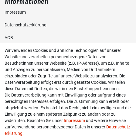
Informationen
Impressum
Daten­schutz­erklärung
AGB
Wir verwenden Cookies und ähnliche Technologien auf unserer
Shop
Website und verarbeiten personenbezogene Daten von
Besucher:innen unserer Webseite (z.B. IP-Adresse), um z.B. Inhalte
Kontakt
und Anzeigen zu personalisieren, Medien von Drittanbietern
einzubinden oder Zugriffe auf unsere Website zu analysieren. Die
Versand & Zahlung
Datenverarbeitung erfolgt erst durch gesetzte Cookies. Wir teilen
diese Daten mit Dritten, die wir in den Einstellungen benennen.
Widerrufs­recht
Die Datenverarbeitung kann mit Einwilligung oder aufgrund eines
berechtigten Interesses erfolgen. Die Zustimmung kann erteilt oder
Widerruf erklären
abgelehnt werden. Es besteht das Recht, nicht einzuwilligen und die
Einwilligung zu einem späteren Zeitpunkt zu ändern oder zu
widerrufen. Beachten Sie unser
Impressum
und weitere Hinweise
info@overdrive-racing.de
zur Verwendung personenbezogener Daten in unserer
Daten­schutz­
05662 / 8878939
erklärung
.