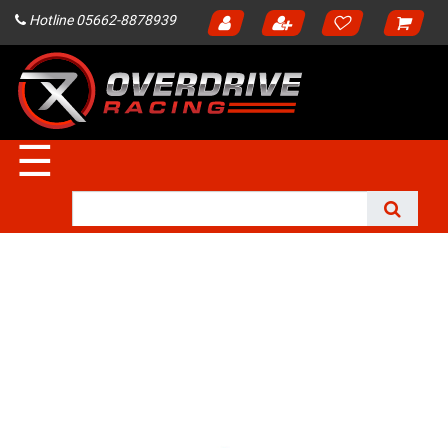
Hotline 05662-8878939
☰