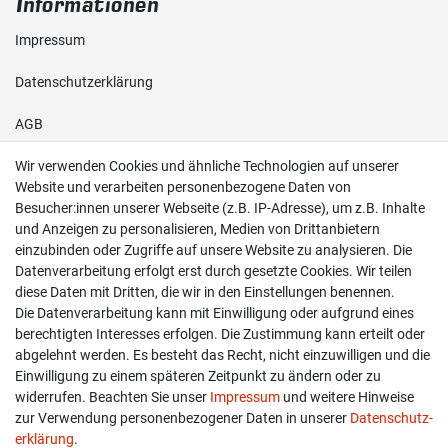
Informationen
Impressum
Daten­schutz­erklärung
AGB
Wir verwenden Cookies und ähnliche Technologien auf unserer
Shop
Website und verarbeiten personenbezogene Daten von
Besucher:innen unserer Webseite (z.B. IP-Adresse), um z.B. Inhalte
Kontakt
und Anzeigen zu personalisieren, Medien von Drittanbietern
einzubinden oder Zugriffe auf unsere Website zu analysieren. Die
Versand & Zahlung
Datenverarbeitung erfolgt erst durch gesetzte Cookies. Wir teilen
diese Daten mit Dritten, die wir in den Einstellungen benennen.
Widerrufs­recht
Die Datenverarbeitung kann mit Einwilligung oder aufgrund eines
berechtigten Interesses erfolgen. Die Zustimmung kann erteilt oder
Widerruf erklären
abgelehnt werden. Es besteht das Recht, nicht einzuwilligen und die
Einwilligung zu einem späteren Zeitpunkt zu ändern oder zu
widerrufen. Beachten Sie unser
Impressum
und weitere Hinweise
info@overdrive-racing.de
zur Verwendung personenbezogener Daten in unserer
Daten­schutz­
05662 / 8878939
erklärung
.