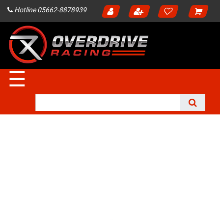
Hotline 05662-8878939
☰