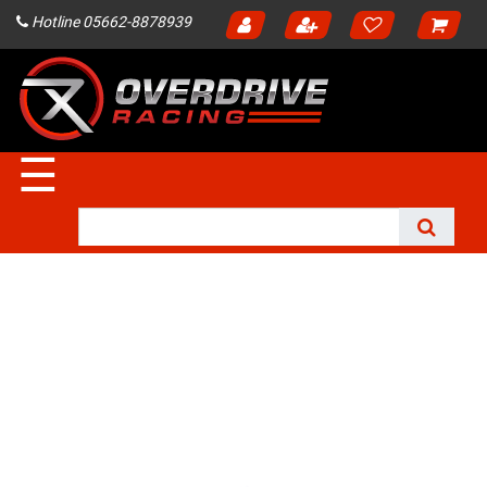
Hotline 05662-8878939
☰