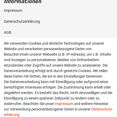
Informationen
Impressum
Daten­schutz­erklärung
AGB
Wir verwenden Cookies und ähnliche Technologien auf unserer
Shop
Website und verarbeiten personenbezogene Daten von
Besucher:innen unserer Webseite (z.B. IP-Adresse), um z.B. Inhalte
Kontakt
und Anzeigen zu personalisieren, Medien von Drittanbietern
einzubinden oder Zugriffe auf unsere Website zu analysieren. Die
Versand & Zahlung
Datenverarbeitung erfolgt erst durch gesetzte Cookies. Wir teilen
diese Daten mit Dritten, die wir in den Einstellungen benennen.
Widerrufs­recht
Die Datenverarbeitung kann mit Einwilligung oder aufgrund eines
berechtigten Interesses erfolgen. Die Zustimmung kann erteilt oder
Widerruf erklären
abgelehnt werden. Es besteht das Recht, nicht einzuwilligen und die
Einwilligung zu einem späteren Zeitpunkt zu ändern oder zu
widerrufen. Beachten Sie unser
Impressum
und weitere Hinweise
info@overdrive-racing.de
zur Verwendung personenbezogener Daten in unserer
Daten­schutz­
05662 / 8878939
erklärung
.