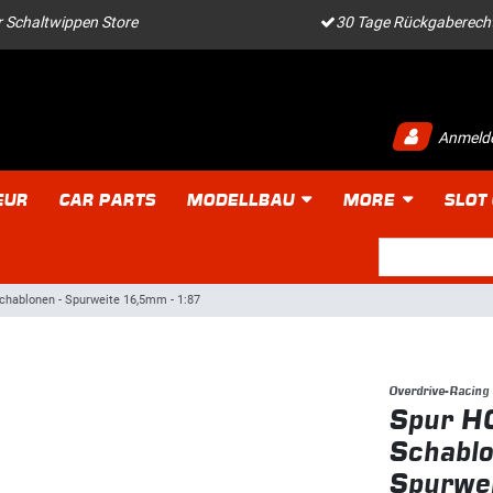
 Schaltwippen Store
30 Tage Rückgaberech
Anmeld
EUR
CAR PARTS
MODELLBAU
MORE
SLOT
schablonen - Spurweite 16,5mm - 1:87
Overdrive-Racing
Spur H0
Schablo
Spurwe