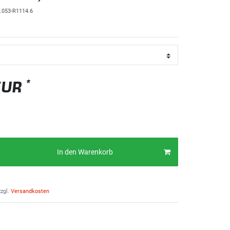
.053-R1114.6
*
EUR
In den Warenkorb
zgl.
Versandkosten