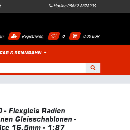
t
Hotline 05662-8878939
en
Registrieren
0
0,00 EUR
 CAR & RENNBAHN
 - Flexgleis Radien
nen Gleisschablonen -
ite 16,5mm - 1:87