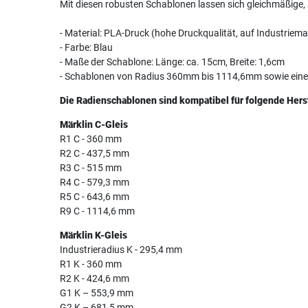
Mit diesen robusten Schablonen lassen sich gleichmäßige,
- Material: PLA-Druck (hohe Druckqualität, auf Industriema
- Farbe: Blau
- Maße der Schablone: Länge: ca. 15cm, Breite: 1,6cm
- Schablonen von Radius 360mm bis 1114,6mm sowie eine g
Die Radienschablonen sind kompatibel für folgende Herst
Märklin C-Gleis
R1 C - 360 mm
R2 C - 437,5 mm
R3 C - 515 mm
R4 C - 579,3 mm
R5 C - 643,6 mm
R9 C - 1114,6 mm
Märklin K-Gleis
Industrieradius K - 295,4 mm
R1 K - 360 mm
R2 K - 424,6 mm
G1 K – 553,9 mm
G2 K – 681,5 mm