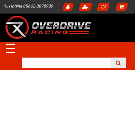
Hotline 05662-8878939
☰