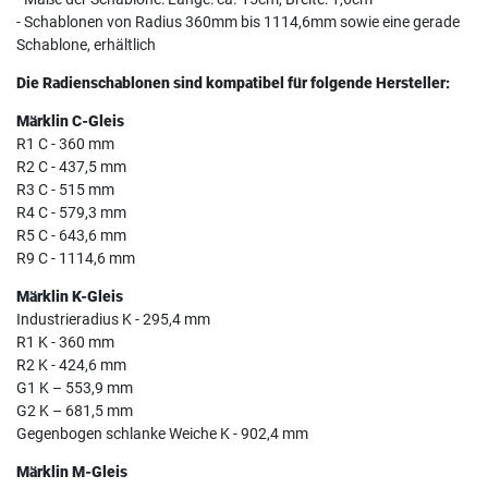
- Schablonen von Radius 360mm bis 1114,6mm sowie eine gerade
Schablone, erhältlich
Die Radienschablonen sind kompatibel für folgende Hersteller:
Märklin C-Gleis
R1 C - 360 mm
R2 C - 437,5 mm
R3 C - 515 mm
R4 C - 579,3 mm
R5 C - 643,6 mm
R9 C - 1114,6 mm
Märklin K-Gleis
Industrieradius K - 295,4 mm
R1 K - 360 mm
R2 K - 424,6 mm
G1 K – 553,9 mm
G2 K – 681,5 mm
Gegenbogen schlanke Weiche K - 902,4 mm
Märklin M-Gleis