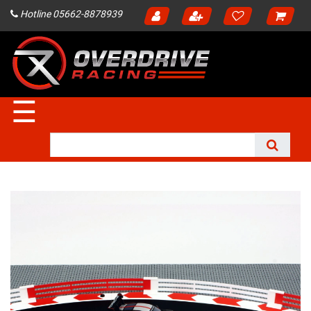
Hotline 05662-8878939
☰