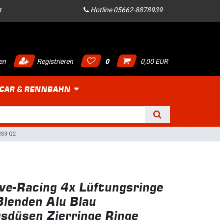
t
Hotline 05662-8878939
en
Registrieren
0
0,00 EUR
 CAR & RENNBAHN
 RS3 Q2
ve-Racing 4x Lüftungsringe
lenden Alu Blau
sdüsen Zierringe Ringe