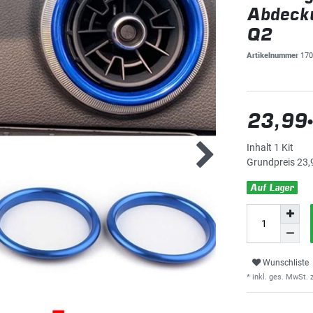
Abdeck
Q2
Artikelnummer
170
23,99
Inhalt
1
Kit
Grundpreis
23,
Auf Lager
Wunschliste
* inkl. ges. MwSt. z