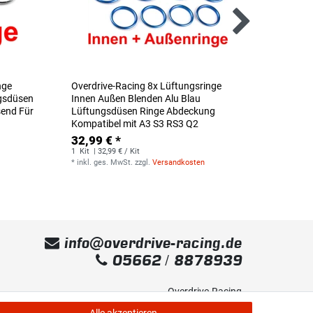
nge
Overdrive-Racing 8x Lüftungsringe
Overdr
ngsdüsen
Innen Außen Blenden Alu Blau
Verlän
send Für
Lüftungsdüsen Ringe Abdeckung
A3 S3 
Kompatibel mit A3 S3 RS3 Q2
RS6 A7
DSG S-T
32,99 € *
Paddles
1
Kit
| 32,99 € / Kit
*
inkl. ges. MwSt.
zzgl.
Versandkosten
59,90
1
Paar
|
*
inkl. g
info@overdrive-racing.de
05662 / 8878939
Overdrive-Racing
Frankenstr. 9