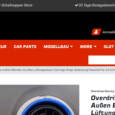
 Schaltwippen Store
30 Tage Rückgaberech
Anmeld
EUR
CAR PARTS
MODELLBAU
MORE
SLOT
nge Außen Blenden Alu Blau Lüftungsdüsen Zierringe Ringe Abdeckung Passend Für A3 S3
Overdrive-Racing
Overdri
Außen B
Lüftung