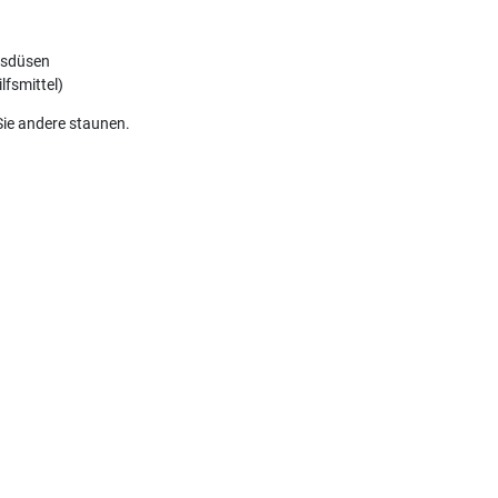
ngsdüsen
fsmittel)
Sie andere staunen.