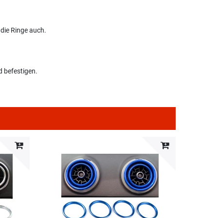
die Ringe auch.
d befestigen.