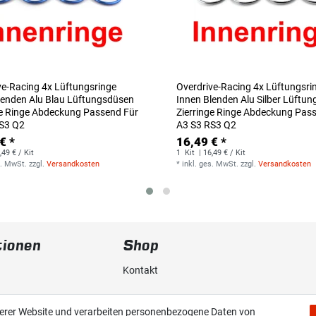
ve-Racing 4x Lüftungsringe
Overdrive-Racing 4x Lüftungsri
lenden Alu Blau Lüftungsdüsen
Innen Blenden Alu Silber Lüftu
ge Ringe Abdeckung Passend Für
Zierringe Ringe Abdeckung Pas
S3 Q2
A3 S3 RS3 Q2
€ *
16,49 € *
,49 € / Kit
1
Kit
| 16,49 € / Kit
s. MwSt.
zzgl.
Versandkosten
*
inkl. ges. MwSt.
zzgl.
Versandkosten
tionen
Shop
Kontakt
erklärung
Versand & Zahlung
serer Website und verarbeiten personenbezogene Daten von