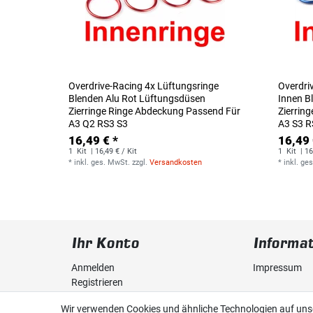
Overdrive-Racing 4x Lüftungsringe
Overdri
Blenden Alu Rot Lüftungsdüsen
Innen B
Zierringe Ringe Abdeckung Passend Für
Zierrin
A3 Q2 RS3 S3
A3 S3 R
16,49 € *
16,49 
1
Kit
| 16,49 € / Kit
1
Kit
| 16
*
inkl. ges. MwSt.
zzgl.
Versandkosten
*
inkl. ge
Ihr Konto
Informa
Anmelden
Impressum
Registrieren
Daten­schutz­
Wir verwenden Cookies und ähnliche Technologien auf un
Warenkorb