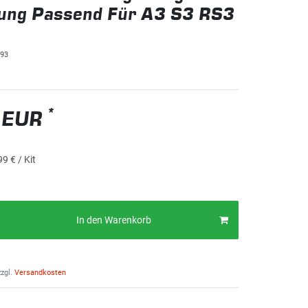
ung Passend Für A3 S3 RS3
93
*
 EUR
99 € / Kit
In den Warenkorb
zgl.
Versandkosten