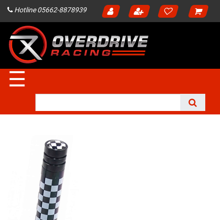
Hotline 05662-8878939
☰