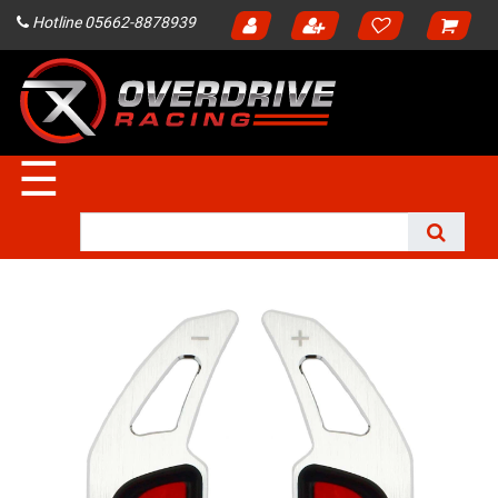
Hotline 05662-8878939
☰