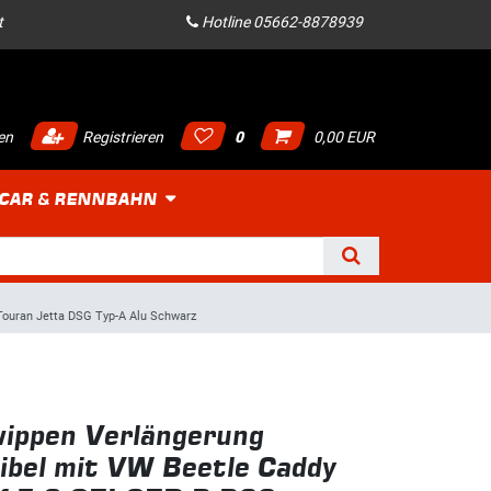
t
Hotline 05662-8878939
en
Registrieren
0
0,00 EUR
 CAR & RENNBAHN
Touran Jetta DSG Typ-A Alu Schwarz
ippen Verlängerung
bel mit VW Beetle Caddy