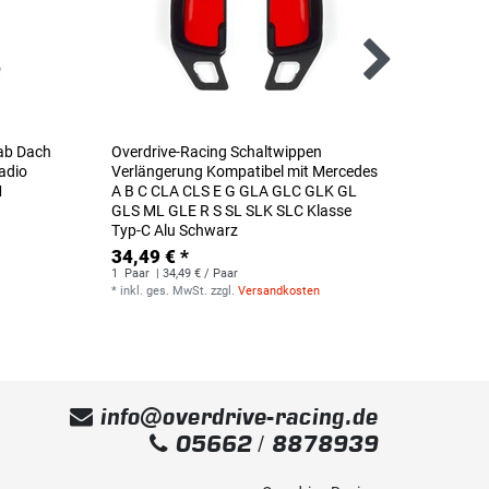
tab Dach
Overdrive-Racing Schaltwippen
Overdr
adio
Verlängerung Kompatibel mit Mercedes
Verlän
M
A B C CLA CLS E G GLA GLC GLK GL
Fabia 
GLS ML GLE R S SL SLK SLC Klasse
Scala 
Typ-C Alu Schwarz
B Alu S
Extens
34,49 € *
24,49
1
Paar
| 34,49 € / Paar
*
inkl. ges. MwSt.
zzgl.
Versandkosten
1
Paar
|
*
inkl. g
info@overdrive-racing.de
05662 / 8878939