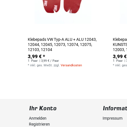
Klebepads VW Typ-A ALU + ALU 12043,
Klebepa
12044, 12045, 12073, 12074, 12075,
KUNSTS
12103, 12104
12003, 
3,99 € *
3,99 €
1
Paar
| 3,99 € / Paar
1
Paar
| 
*
inkl. ges. MwSt.
zzgl.
Versandkosten
*
inkl. ge
Ihr Konto
Informa
Anmelden
Impressum
Registrieren