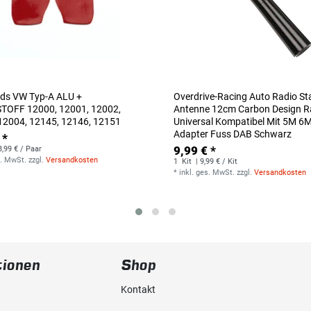
ds VW Typ-A ALU +
Overdrive-Racing Auto Radio S
TOFF 12000, 12001, 12002,
Antenne 12cm Carbon Design R
12004, 12145, 12146, 12151
Universal Kompatibel Mit 5M 6
Adapter Fuss DAB Schwarz
 *
9,99 € *
3,99 € / Paar
s. MwSt.
zzgl.
Versandkosten
1
Kit
| 9,99 € / Kit
*
inkl. ges. MwSt.
zzgl.
Versandkosten
tionen
Shop
Kontakt