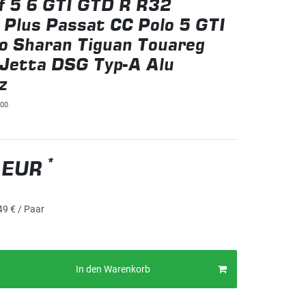
f 5 6 GTI GTD R R32
 Plus Passat CC Polo 5 GTI
o Sharan Tiguan Touareg
Jetta DSG Typ-A Alu
z
00
*
 EUR
49 € / Paar
In den Warenkorb