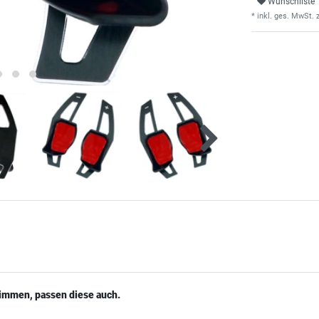
Wunschliste
* inkl. ges. MwSt. z
timmen, passen diese auch.