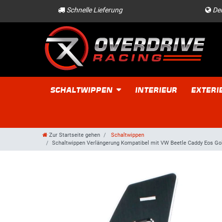
Schnelle Lieferung
Der
SCHALTWIPPEN
INTERIEUR
EXTERI
Zur Startseite gehen
Schaltwippen
Schaltwippen Verlängerung Kompatibel mit VW Beetle Caddy Eos Gol