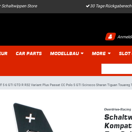
 Schaltwippen Store
30 Tage Rückgaberech
Anmeld
EUR
CAR PARTS
MODELLBAU
MORE
SLOT
f 5 6 GTI GTD R R32 Variant Plus Passat CC Polo 5 GTI Scirocco Sharan Tiguan Touareg 
Overdrive-Racing
Schaltw
Kompati