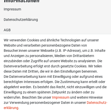
Informationen
Impressum
Daten­schutz­erklärung
AGB
Wir verwenden Cookies und ähnliche Technologien auf unserer
Shop
Website und verarbeiten personenbezogene Daten von
Besucher:innen unserer Webseite (z.B. IP-Adresse), um z.B. Inhalte
Kontakt
und Anzeigen zu personalisieren, Medien von Drittanbietern
einzubinden oder Zugriffe auf unsere Website zu analysieren. Die
Versand & Zahlung
Datenverarbeitung erfolgt erst durch gesetzte Cookies. Wir teilen
diese Daten mit Dritten, die wir in den Einstellungen benennen.
Widerrufs­recht
Die Datenverarbeitung kann mit Einwilligung oder aufgrund eines
berechtigten Interesses erfolgen. Die Zustimmung kann erteilt oder
Widerruf erklären
abgelehnt werden. Es besteht das Recht, nicht einzuwilligen und die
Einwilligung zu einem späteren Zeitpunkt zu ändern oder zu
widerrufen. Beachten Sie unser
Impressum
und weitere Hinweise
info@overdrive-racing.de
zur Verwendung personenbezogener Daten in unserer
Daten­schutz­
05662 / 8878939
erklärung
.