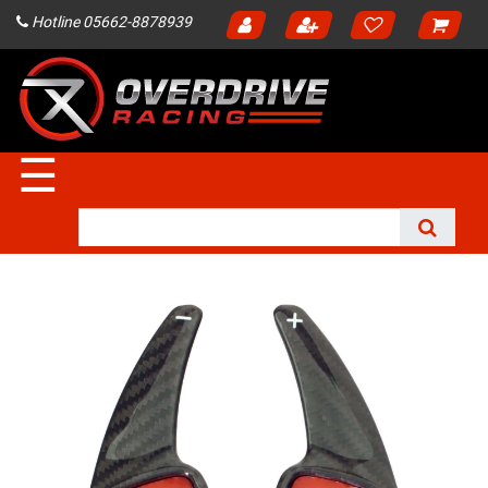
Hotline 05662-8878939
☰