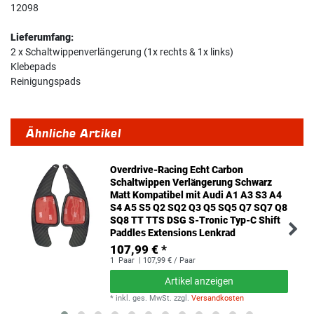
12098
Lieferumfang:
2 x Schaltwippenverlängerung (1x rechts & 1x links)
Klebepads
Reinigungspads
Ähnliche Artikel
Overdrive-Racing Echt Carbon
Schaltwippen Verlängerung Schwarz
Matt Kompatibel mit Audi A1 A3 S3 A4
S4 A5 S5 Q2 SQ2 Q3 Q5 SQ5 Q7 SQ7 Q8
SQ8 TT TTS DSG S-Tronic Typ-C Shift
Paddles Extensions Lenkrad
107,99 € *
1
Paar
| 107,99 € / Paar
Artikel anzeigen
*
inkl. ges. MwSt.
zzgl.
Versandkosten