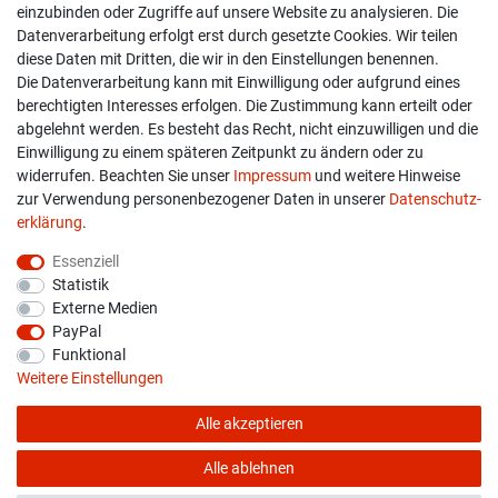
einzubinden oder Zugriffe auf unsere Website zu analysieren. Die
Versand & Zahlung
Datenverarbeitung erfolgt erst durch gesetzte Cookies. Wir teilen
diese Daten mit Dritten, die wir in den Einstellungen benennen.
Widerrufs­recht
Die Datenverarbeitung kann mit Einwilligung oder aufgrund eines
berechtigten Interesses erfolgen. Die Zustimmung kann erteilt oder
Widerruf erklären
abgelehnt werden. Es besteht das Recht, nicht einzuwilligen und die
Einwilligung zu einem späteren Zeitpunkt zu ändern oder zu
widerrufen. Beachten Sie unser
Impressum
und weitere Hinweise
info@overdrive-racing.de
zur Verwendung personenbezogener Daten in unserer
Daten­schutz­
05662 / 8878939
erklärung
.
Overdrive-Racing
Essenziell
Frankenstr. 9
Statistik
34587 Felsberg-Gensungen
Externe Medien
PayPal
Funktional
Weitere Einstellungen
Alle akzeptieren
* Alle Preise verstehen sich inkl. gesetzl. MwSt. zzgl.
Versandkosten
© copyright 2026 Overdrive-Racing / Alle Rechte vorbehalten
Alle ablehnen