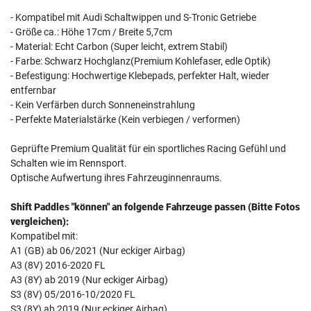
- Kompatibel mit Audi Schaltwippen und S-Tronic Getriebe
- Größe ca.: Höhe 17cm / Breite 5,7cm
- Material: Echt Carbon (Super leicht, extrem Stabil)
- Farbe: Schwarz Hochglanz(Premium Kohlefaser, edle Optik)
- Befestigung: Hochwertige Klebepads, perfekter Halt, wieder
entfernbar
- Kein Verfärben durch Sonneneinstrahlung
- Perfekte Materialstärke (Kein verbiegen / verformen)
Geprüfte Premium Qualität für ein sportliches Racing Gefühl und
Schalten wie im Rennsport.
Optische Aufwertung ihres Fahrzeuginnenraums.
Shift Paddles "können" an folgende Fahrzeuge passen (Bitte Fotos
vergleichen):
Kompatibel mit:
A1 (GB) ab 06/2021 (Nur eckiger Airbag)
A3 (8V) 2016-2020 FL
A3 (8Y) ab 2019 (Nur eckiger Airbag)
S3 (8V) 05/2016-10/2020 FL
S3 (8Y) ab 2019 (Nur eckiger Airbag)