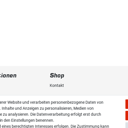
tionen
Shop
Kontakt
erklärung
Versand & Zahlung
serer Website und verarbeiten personenbezogene Daten von
. Inhalte und Anzeigen zu personalisieren, Medien von
Widerrufs­recht
e zu analysieren. Die Datenverarbeitung erfolgt erst durch
r in den Einstellungen benennen.
Widerruf erklären
d eines berechtigten Interesses erfolgen. Die Zustimmung kann