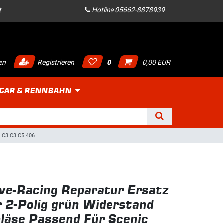
t
Hotline 05662-8878939
en
Registrieren
0
0,00 EUR
 CAR & RENNBAHN
2 C3 C3 C5 406
ve-Racing Reparatur Ersatz
 2-Polig grün Widerstand
läse Passend Für Scenic