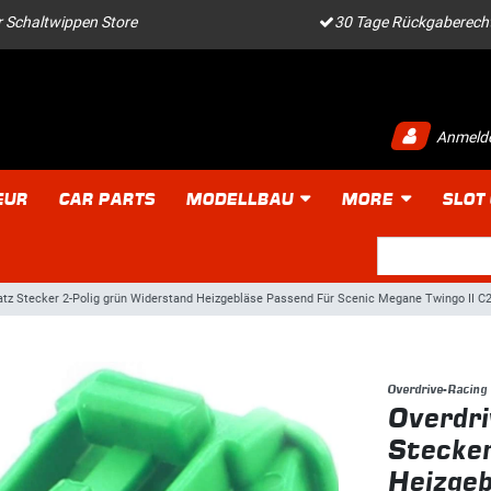
 Schaltwippen Store
30 Tage Rückgaberech
Anmeld
EUR
CAR PARTS
MODELLBAU
MORE
SLOT
atz Stecker 2-Polig grün Widerstand Heizgebläse Passend Für Scenic Megane Twingo II C
Overdrive-Racing
Overdri
Stecker
Heizgeb