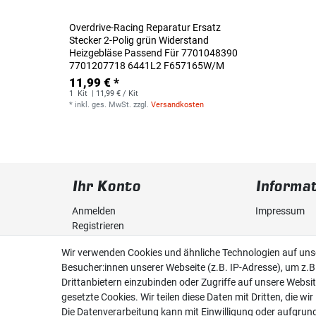
Overdrive-Racing Reparatur Ersatz
Stecker 2-Polig grün Widerstand
Heizgebläse Passend Für 7701048390
7701207718 6441L2 F657165W/M
11,99 € *
1
Kit
| 11,99 € / Kit
*
inkl. ges. MwSt.
zzgl.
Versandkosten
Ihr Konto
Informa
Anmelden
Impressum
Registrieren
Daten­schutz­
Wir verwenden Cookies und ähnliche Technologien auf un
Warenkorb
Besucher:innen unserer Webseite (z.B. IP-Adresse), um z.B
AGB
Drittanbietern einzubinden oder Zugriffe auf unsere Websit
Wunschliste
gesetzte Cookies. Wir teilen diese Daten mit Dritten, die wi
Die Datenverarbeitung kann mit Einwilligung oder aufgrun