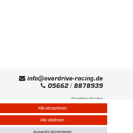
info@overdrive-racing.de
05662 / 8878939
Overdrive-Racing
Frankenstr. 9
Alle akzeptieren
34587 Felsberg-Gensungen
Alle ablehnen
Auswahl akzeptieren