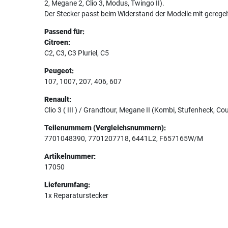
2, Megane 2, Clio 3, Modus, Twingo II).
Der Stecker passt beim Widerstand der Modelle mit gerege
Passend für:
Citroen:
C2, C3, C3 Pluriel, C5
Peugeot:
107, 1007, 207, 406, 607
Renault:
Clio 3 ( III ) / Grandtour, Megane II (Kombi, Stufenheck, Co
Teilenummern (Vergleichsnummern):
7701048390, 7701207718, 6441L2, F657165W/M
Artikelnummer:
17050
Lieferumfang:
1x Reparaturstecker