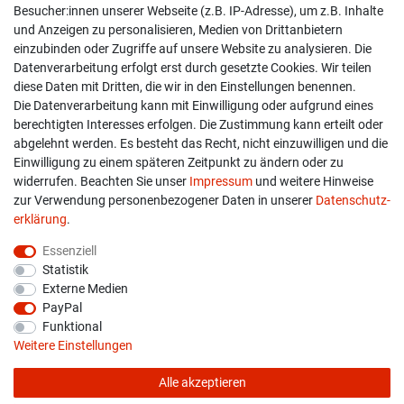
Besucher:innen unserer Webseite (z.B. IP-Adresse), um z.B. Inhalte
Kontakt
und Anzeigen zu personalisieren, Medien von Drittanbietern
einzubinden oder Zugriffe auf unsere Website zu analysieren. Die
Versand & Zahlung
Datenverarbeitung erfolgt erst durch gesetzte Cookies. Wir teilen
diese Daten mit Dritten, die wir in den Einstellungen benennen.
Widerrufs­recht
Die Datenverarbeitung kann mit Einwilligung oder aufgrund eines
berechtigten Interesses erfolgen. Die Zustimmung kann erteilt oder
Widerruf erklären
abgelehnt werden. Es besteht das Recht, nicht einzuwilligen und die
Einwilligung zu einem späteren Zeitpunkt zu ändern oder zu
widerrufen. Beachten Sie unser
Impressum
und weitere Hinweise
info@overdrive-racing.de
zur Verwendung personenbezogener Daten in unserer
Daten­schutz­
05662 / 8878939
erklärung
.
Overdrive-Racing
Essenziell
Frankenstr. 9
Statistik
34587 Felsberg-Gensungen
Externe Medien
PayPal
Funktional
Weitere Einstellungen
Alle akzeptieren
* Alle Preise verstehen sich inkl. gesetzl. MwSt. zzgl.
Versandkosten