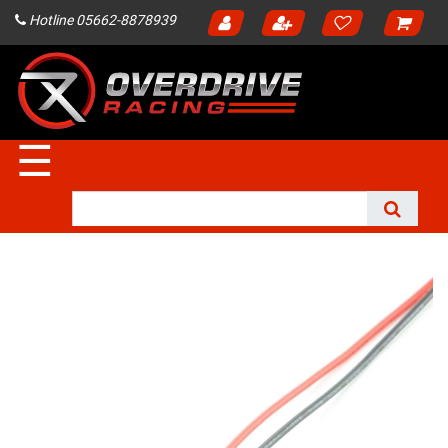
Hotline 05662-8878939
☰