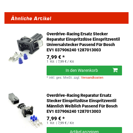
Ähnliche Artikel
Overdrive-Racing Ersatz Stecker
Reparatur Einspritzdüse Einspritzventil
Universalstecker Passend Für Bosch
EV1 037906240 1287013003
7,99 € *
1
Kit
| 7,99 € / Kit
In den Warenkorb
*
inkl. ges. MwSt.
zzgl.
Versandkosten
Overdrive-Racing Reparatur Ersatz
Stecker Einspritzdüse Einspritzventil
Männlich Weiblich Passend Für Bosch
EV1 037906240 1287013003
7,99 € *
1
Kit
| 7,99 € / Kit
Artikel anzeigen