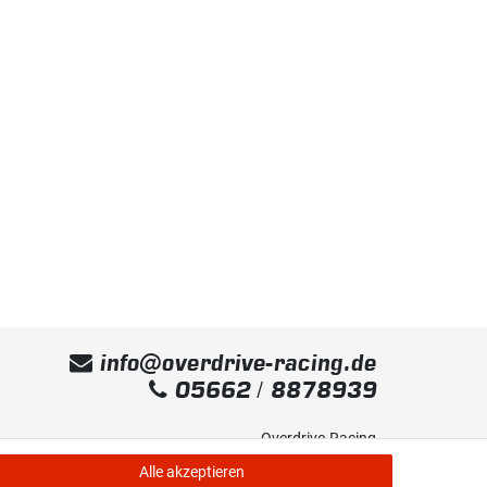
info@overdrive-racing.de
05662 / 8878939
Overdrive-Racing
Frankenstr. 9
Alle akzeptieren
34587 Felsberg-Gensungen