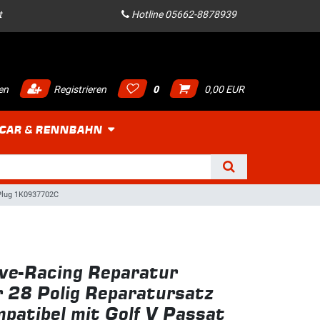
t
Hotline 05662-8878939
en
Registrieren
0
0,00 EUR
 CAR & RENNBAHN
 Plug 1K0937702C
ve-Racing Reparatur
 28 Polig Reparatursatz
patibel mit Golf V Passat