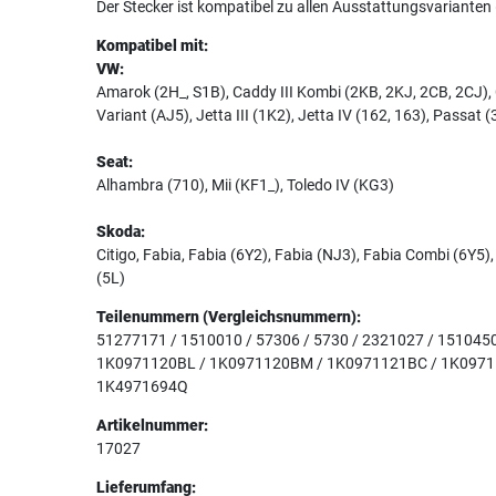
Der Stecker ist kompatibel zu allen Ausstattungsvarianten
Kompatibel mit:
VW:
Amarok (2H_, S1B), Caddy III Kombi (2KB, 2KJ, 2CB, 2CJ), CC
Variant (AJ5), Jetta III (1K2), Jetta IV (162, 163), Passat
Seat:
Alhambra (710), Mii (KF1_), Toledo IV (KG3)
Skoda:
Citigo, Fabia, Fabia (6Y2), Fabia (NJ3), Fabia Combi (6Y5
(5L)
Teilenummern (Vergleichsnummern):
51277171 / 1510010 / 57306 / 5730 / 2321027 / 1510
1K0971120BL / 1K0971120BM / 1K0971121BC / 1K0971
1K4971694Q
Artikelnummer:
17027
Lieferumfang: