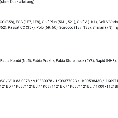
 (ohne Koaxialleitung)
 (358), EOS (1F7, 1F8), Golf Plus (5M1, 521), Golf V (1K1), Golf V Variant
 (362), Passat CC (357), Polo (6R, 6C), Scirocco (137, 138), Sharan (7N), 
), Fabia Kombi (NJ5), Fabia Praktik, Fabia Stufenheck (6Y3), Rapid (NH3)
450SC / V10-83-0078 / V10830078 / 1K0937702C / 1K0959843C / 1K09
121BD / 1K0971121BJ / 1K0971121BK / 1K0971121BL / 1K0971121B