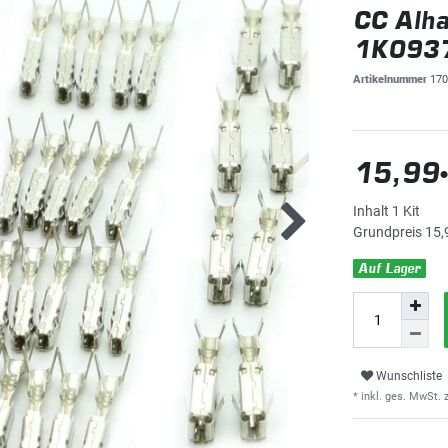
CC Alha
1K093
Artikelnummer
170
15,99
Inhalt
1
Kit
Grundpreis
15,
Auf Lager
Wunschliste
* inkl. ges. MwSt. z