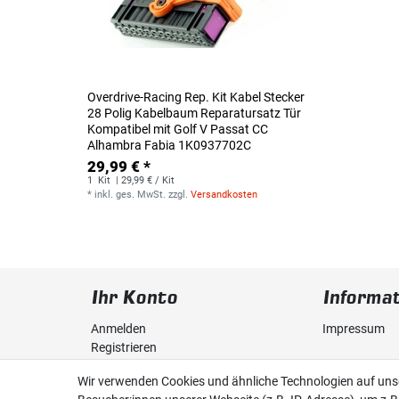
Overdrive-Racing Rep. Kit Kabel Stecker
28 Polig Kabelbaum Reparatursatz Tür
Kompatibel mit Golf V Passat CC
Alhambra Fabia 1K0937702C
29,99 € *
1
Kit
| 29,99 € / Kit
*
inkl. ges. MwSt.
zzgl.
Versandkosten
Ihr Konto
Informa
Anmelden
Impressum
Registrieren
Daten­schutz­
Wir verwenden Cookies und ähnliche Technologien auf un
Warenkorb