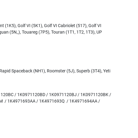
 (1K5), Golf VI (5K1), Golf VI Cabriolet (517), Golf VI
Tiguan (5N_), Touareg (7P5), Touran (1T1, 1T2, 1T3), UP
, Rapid Spaceback (NH1), Roomster (5J), Superb (3T4), Yeti
71120BC / 1K0971120BD / 1K0971120BJ / 1K0971120BK /
M / 1K4971693AA / 1K4971693Q / 1K4971694AA /