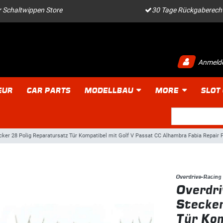
 Schaltwippen Store
30 Tage Rückgaberech
Anmeld
EUR
CAR PARTS
MODELLBAU
MORE
SLOT
cker 28 Polig Reparatursatz Tür Kompatibel mit Golf V Passat CC Alhambra Fabia Repair
Overdrive-Racing
Overdri
Stecker
Tür Kom