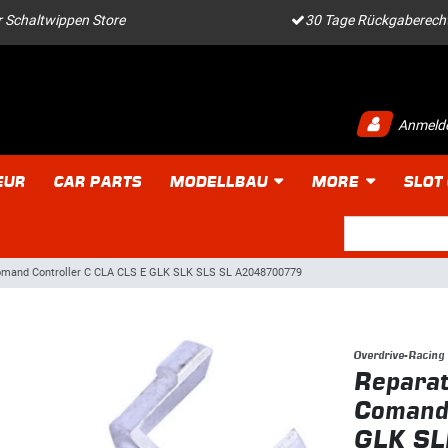
 Schaltwippen Store
30 Tage Rückgaberech
Anmeld
EUR
CAR PARTS
MODELLBAU
MORE
SLOT
 Comand Controller C CLA CLS E GLK SLK SLS SL A2048700779
Overdrive-Racing
Reparat
Comand 
GLK SL