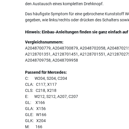
den Austausch eines kompletten Drehknopf.
Das häufigste Symptom für eine gebrochene Kunststoff Wel
gegeben, wie links/rechts oder drücken des Schalters sowi
Hinweis: Einbau-Anleitungen finden sie ganz einfach au
Vergleichsnummern:
A2048700779, A2048700879, A2048702058, A204870215
A2128701351, A2128701451, A2128701551, A212870275
A2048709758, A2048709958
Passend für Mercedes:
C: W204, S204, C204
CLA: C117, X117
CLS: C218, X218
E: W212, S212, A207, C207
GL: X166
GLA: X156
GLE: W166
GLK: X204
M: 166