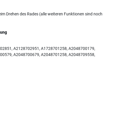
eim Drehen des Rades (alle weiteren Funktionen sind noch
tung
02851, A2128702951, A1728701258, A2048700179,
00579, A2048700679, A2048701258, A2048709558,