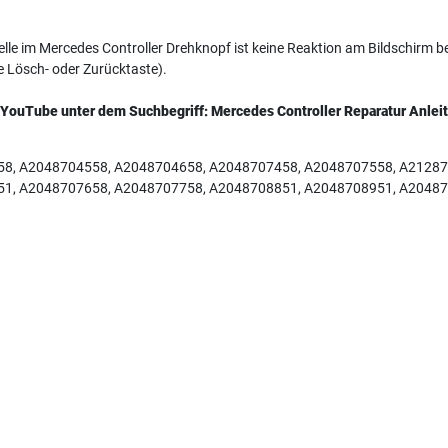
le im Mercedes Controller Drehknopf ist keine Reaktion am Bildschirm b
e Lösch- oder Zurücktaste).
f YouTube unter dem Suchbegriff: Mercedes Controller Reparatur Anlei
8, A2048704558, A2048704658, A2048707458, A2048707558, A21287
1, A2048707658, A2048707758, A2048708851, A2048708951, A20487