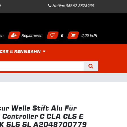
t
Hotline 05662-8878939
en
Registrieren
0
0,00 EUR
 CAR & RENNBAHN
ur Welle Stift Alu Für
Controller C CLA CLS E
K SLS SL A2048700779