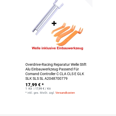
Overdrive-Racing Reparatur Welle Stift
Alu Einbauwerkzeug Passend Für
Comand Controller C CLA CLS E GLK
SLK SLS SL A2048700779
17,99 € *
1
Kit
| 17,99 € / Kit
*
inkl. ges. MwSt.
zzgl.
Versandkosten