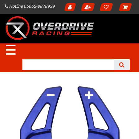
Hotline 05662-8878939
☰