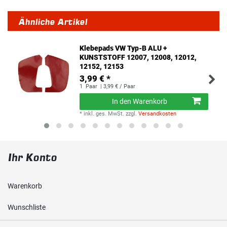
Ähnliche Artikel
Klebepads VW Typ-B ALU +
KUNSTSTOFF 12007, 12008, 12012,
12152, 12153
3,99 € *
1
Paar
| 3,99 € / Paar
In den Warenkorb
*
inkl. ges. MwSt.
zzgl.
Versandkosten
Ihr Konto
Warenkorb
Wunschliste