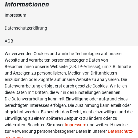
Informationen
Impressum
Daten­schutz­erklärung
AGB
Wir verwenden Cookies und ähnliche Technologien auf unserer
Shop
Website und verarbeiten personenbezogene Daten von
Besucher:innen unserer Webseite (z.B. IP-Adresse), um z.B. Inhalte
Kontakt
und Anzeigen zu personalisieren, Medien von Drittanbietern
einzubinden oder Zugriffe auf unsere Website zu analysieren. Die
Versand & Zahlung
Datenverarbeitung erfolgt erst durch gesetzte Cookies. Wir teilen
diese Daten mit Dritten, die wir in den Einstellungen benennen.
Widerrufs­recht
Die Datenverarbeitung kann mit Einwilligung oder aufgrund eines
berechtigten Interesses erfolgen. Die Zustimmung kann erteilt oder
Widerruf erklären
abgelehnt werden. Es besteht das Recht, nicht einzuwilligen und die
Einwilligung zu einem späteren Zeitpunkt zu ändern oder zu
widerrufen. Beachten Sie unser
Impressum
und weitere Hinweise
info@overdrive-racing.de
zur Verwendung personenbezogener Daten in unserer
Daten­schutz­
05662 / 8878939
erklärung
.