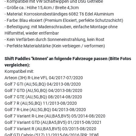
- Kompatibel mit VW Schaltwippen und DSG Getriebe
- Größe ca.: Höhe 15,4cm / Breite 4,3cm
- Material: Korrosionsbeständiges 6082 T6 Edel Aluminium
- Farbe: Blau eloxiert (Premium Eloxiert, perfekte Schutzschicht)
- Befestigung: mit Madenschrauben, einfache Montage ohne
Hilfsmittel, wieder entfernbar
- Kein Verfärben durch Sonneneinstrahlung, kein Rost
- Perfekte Materialstärke (Kein verbiegen / verformen)
Shift Paddles "können" an folgende Fahrzeuge passen (Bitte Fotos
vergleichen):
Kompatibel mit:
Arteon (3H) R-Line VFL 04/2017-07/2020
Golf 7 GTI (AU,5G,BQ) 04/2013-08/2020
Golf 7 GTD (AU,5G,BQ) 04/2013-08/2020
Golf 7 GTE (AU,5G,BQ) 08/2014-08/2020
Golf 7 R (AU,5G,BQ) 11/2013-08/2020
Golf 7 R-Line (AU,5G,BQ) 04/2013-08/2020
Golf 7 Variant R-Line (AU,BA5,BV5) 05/2014-08/2020
Golf 7 Variant GTD (AU,BA5,BV5) 01/2015-08/2021
Golf 7 Variant R (AU,BA5,BV5) 03/2015-08/2020
Golf GTI Cabrio (517) 11/2015-06/2016 [PR: 2FW]