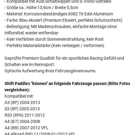
- Kompatibel mit Audi Schaltwippen und S-Tronic Getriebe
- Größe ca.: Höhe 13,9cm / Breite 5,5cm
- Material: Korrosionsbeständiges 6082 T6 Edel Aluminium
- Farbe: Blau eloxiert (Premium Eloxiert, perfekte Schutzschicht)
- Befestigung: Mit Madenschrauben, einfache Montage ohne
Hilfsmittel, wieder entfernbar
- Kein Verfärben durch Sonneneinstrahlung, kein Rost
- Perfekte Materialstärke (Kein verbiegen / verformen)
Geprüfte Premium Qualität für ein sportliches Racing Gefühl und
Schalten wie im Rennsport.
Optische Aufwertung ihres Fahrzeuginnenraums.
Shift Paddles "können" an folgende Fahrzeuge passen (Bitte Fotos
vergleichen):
Kompatibel mit:
A3 (8P) 2004-2013
S3 (8P) 2005-2013
RS3 (8PA) 2011-2012
A4 (B7) 2004-2008
A4 (B8) 2007-2012 VFL
A4 Allroad (B8) 11/2008-01/2012 VFL