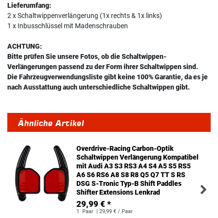
Lieferumfang:
2 x Schaltwippenverlängerung (1x rechts & 1x links)
1 x Inbusschlüssel mit Madenschrauben
ACHTUNG:
Bitte prüfen Sie unsere Fotos, ob die Schaltwippen-
Verlängerungen passend zu der Form ihrer Schaltwippen sind.
Die Fahrzeugverwendungsliste gibt keine 100% Garantie, da es je
nach Ausstattung auch unterschiedliche Schaltwippen gibt.
Ähnliche Artikel
Overdrive-Racing Carbon-Optik
Schaltwippen Verlängerung Kompatibel
mit Audi A3 S3 RS3 A4 S4 A5 S5 RS5
A6 S6 RS6 A8 S8 R8 Q5 Q7 TT S RS
DSG S-Tronic Typ-B Shift Paddles
Shifter Extensions Lenkrad
29,99 € *
1
Paar
| 29,99 € / Paar