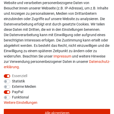
Shop
Website und verarbeiten personenbezogene Daten von
Besucher:innen unserer Webseite (z.B. IP-Adresse), um z.B. Inhalte
Kontakt
und Anzeigen zu personalisieren, Medien von Drittanbietern
einzubinden oder Zugriffe auf unsere Website zu analysieren. Die
Versand & Zahlung
Datenverarbeitung erfolgt erst durch gesetzte Cookies. Wir teilen
diese Daten mit Dritten, die wir in den Einstellungen benennen.
Widerrufs­recht
Die Datenverarbeitung kann mit Einwilligung oder aufgrund eines
berechtigten Interesses erfolgen. Die Zustimmung kann erteilt oder
Widerruf erklären
abgelehnt werden. Es besteht das Recht, nicht einzuwilligen und die
Einwilligung zu einem späteren Zeitpunkt zu ändern oder zu
widerrufen. Beachten Sie unser
Impressum
und weitere Hinweise
info@overdrive-racing.de
zur Verwendung personenbezogener Daten in unserer
Daten­schutz­
05662 / 8878939
erklärung
.
Overdrive-Racing
Essenziell
Frankenstr. 9
Statistik
34587 Felsberg-Gensungen
Externe Medien
PayPal
Funktional
Weitere Einstellungen
Alle akzeptieren