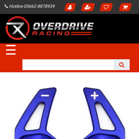
Hotline 05662-8878939
☰