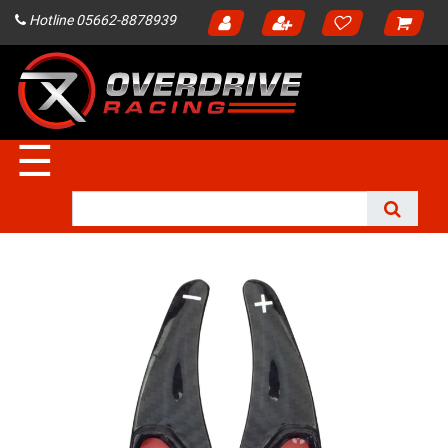
Hotline 05662-8878939
☰