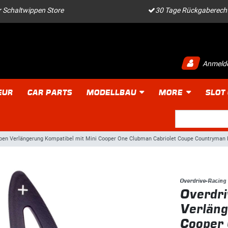
 Schaltwippen Store
30 Tage Rückgaberech
Anmeld
EUR
CAR PARTS
MODELLBAU
MORE
SLOT
ppen Verlängerung Kompatibel mit Mini Cooper One Clubman Cabriolet Coupe Countryma
Overdrive-Racing
Overdri
Verläng
Cooper 