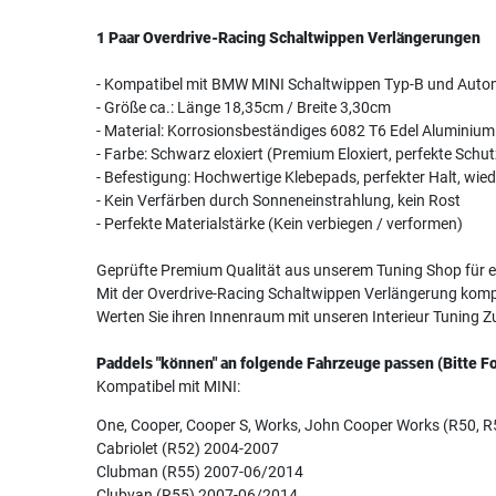
1 Paar Overdrive-Racing Schaltwippen Verlängerungen
- Kompatibel mit BMW MINI Schaltwippen Typ-B und Autom
- Größe ca.: Länge 18,35cm / Breite 3,30cm
- Material: Korrosionsbeständiges 6082 T6 Edel Aluminium
- Farbe: Schwarz eloxiert (Premium Eloxiert, perfekte Schu
- Befestigung: Hochwertige Klebepads, perfekter Halt, wie
- Kein Verfärben durch Sonneneinstrahlung, kein Rost
- Perfekte Materialstärke (Kein verbiegen / verformen)
Geprüfte Premium Qualität aus unserem Tuning Shop für ei
Mit der Overdrive-Racing Schaltwippen Verlängerung komp
Werten Sie ihren Innenraum mit unseren Interieur Tuning Z
Paddels "können" an folgende Fahrzeuge passen (Bitte Fo
Kompatibel mit MINI:
One, Cooper, Cooper S, Works, John Cooper Works (R50, 
Cabriolet (R52) 2004-2007
Clubman (R55) 2007-06/2014
Clubvan (R55) 2007-06/2014