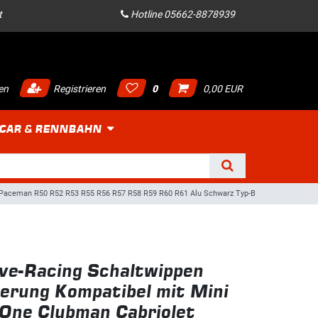
t
Hotline 05662-8878939
en
Registrieren
0
0,00 EUR
 CAR & RENNBAHN
n Paceman R50 R52 R53 R55 R56 R57 R58 R59 R60 R61 Alu Schwarz Typ-B
ve-Racing Schaltwippen
erung Kompatibel mit Mini
One Clubman Cabriolet