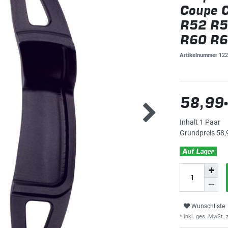
Coupe 
R52 R5
R60 R6
Artikelnummer
122
58,99
Inhalt
1
Paar
Grundpreis
58,
Auf Lager
Wunschliste
* inkl. ges. MwSt. z