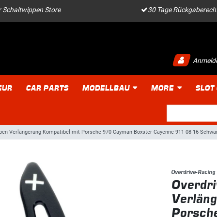
 Schaltwippen Store
30 Tage Rückgaberech
Anmeld
EUR
CAR PARTS
MODELLBAU
MORE
SLOT
ppen Verlängerung Kompatibel mit Porsche 970 Cayman Boxster Cayenne 911 08-16 Schwar
Overdrive-Racing
Overdri
Verläng
Porsch