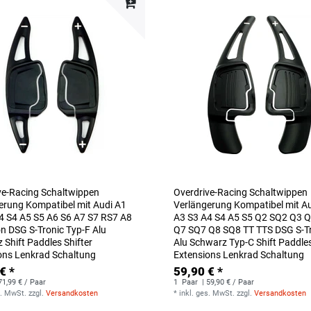
ve-Racing Schaltwippen
Overdrive-Racing Schaltwippen
erung Kompatibel mit Audi A1
Verlängerung Kompatibel mit A
4 S4 A5 S5 A6 S6 A7 S7 RS7 A8
A3 S3 A4 S4 A5 S5 Q2 SQ2 Q3 
on DSG S-Tronic Typ-F Alu
Q7 SQ7 Q8 SQ8 TT TTS DSG S-T
 Shift Paddles Shifter
Alu Schwarz Typ-C Shift Paddle
ons Lenkrad Schaltung
Extensions Lenkrad Schaltung
€ *
59,90 € *
71,99 € / Paar
1
Paar
| 59,90 € / Paar
s. MwSt.
zzgl.
Versandkosten
*
inkl. ges. MwSt.
zzgl.
Versandkosten