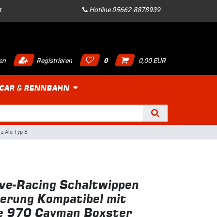
t
Hotline 05662-8878939
en
Registrieren
0
0,00 EUR
 CAR & RENNBAHN
z Alu Typ-B
ve-Racing Schaltwippen
erung Kompatibel mit
e 970 Cayman Boxster