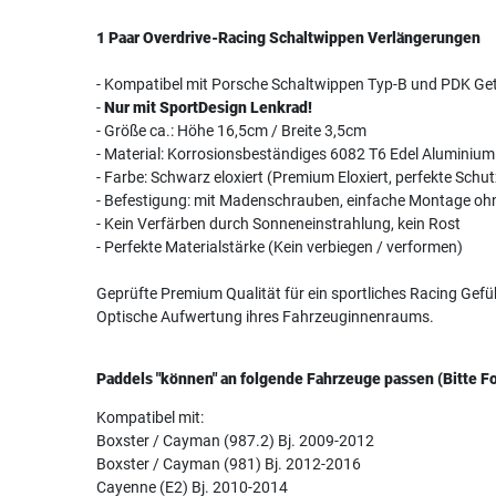
1 Paar Overdrive-Racing Schaltwippen Verlängerungen
- Kompatibel mit Porsche Schaltwippen Typ-B und PDK Get
-
Nur mit SportDesign Lenkrad!
- Größe ca.: Höhe 16,5cm / Breite 3,5cm
- Material: Korrosionsbeständiges 6082 T6 Edel Aluminium
- Farbe: Schwarz eloxiert (Premium Eloxiert, perfekte Schu
- Befestigung: mit Madenschrauben, einfache Montage ohne
- Kein Verfärben durch Sonneneinstrahlung, kein Rost
- Perfekte Materialstärke (Kein verbiegen / verformen)
Geprüfte Premium Qualität für ein sportliches Racing Gefü
Optische Aufwertung ihres Fahrzeuginnenraums.
Paddels "können" an folgende Fahrzeuge passen (Bitte Fo
Kompatibel mit:
Boxster / Cayman (987.2) Bj. 2009-2012
Boxster / Cayman (981) Bj. 2012-2016
Cayenne (E2) Bj. 2010-2014