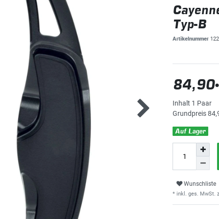
Cayenn
Typ-B
Artikelnummer
122
84,90
Inhalt
1
Paar
Grundpreis
84,
Auf Lager
Wunschliste
* inkl. ges. MwSt. z