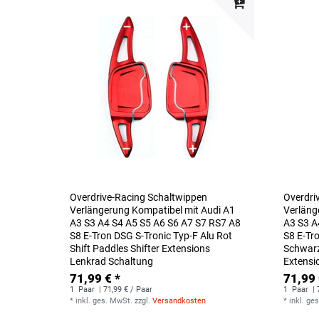
Overdrive-Racing Schaltwippen
Overdri
Verlängerung Kompatibel mit Audi A1
Verläng
A3 S3 A4 S4 A5 S5 A6 S6 A7 S7 RS7 A8
A3 S3 A
S8 E-Tron DSG S-Tronic Typ-F Alu Rot
S8 E-Tr
Shift Paddles Shifter Extensions
Schwarz
Lenkrad Schaltung
Extensi
71,99 € *
71,99 
1
Paar
| 71,99 € / Paar
1
Paar
| 
*
inkl. ges. MwSt.
zzgl.
Versandkosten
*
inkl. ge