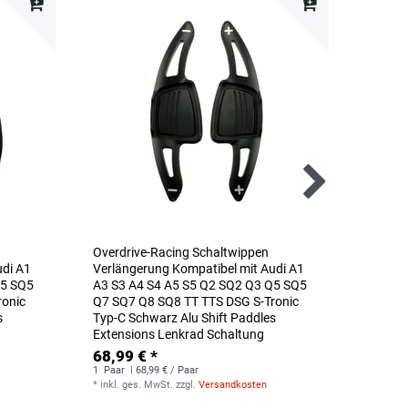
Overdrive-Racing Schaltwippen
Overdr
udi A1
Verlängerung Kompatibel mit Audi A1
Verlän
Q5 SQ5
A3 S3 A4 S4 A5 S5 Q2 SQ2 Q3 Q5 SQ5
RS4 RS
ronic
Q7 SQ7 Q8 SQ8 TT TTS DSG S-Tronic
S-Troni
s
Typ-C Schwarz Alu Shift Paddles
Paddles
Extensions Lenkrad Schaltung
Schalt
68,99 € *
69,99
1
Paar
| 68,99 € / Paar
1
Paar
|
*
inkl. ges. MwSt.
zzgl.
Versandkosten
*
inkl. g