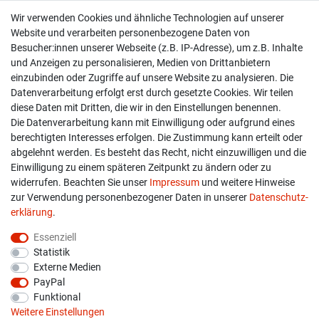
Wir verwenden Cookies und ähnliche Technologien auf unserer
Shop
Website und verarbeiten personenbezogene Daten von
Besucher:innen unserer Webseite (z.B. IP-Adresse), um z.B. Inhalte
Kontakt
und Anzeigen zu personalisieren, Medien von Drittanbietern
einzubinden oder Zugriffe auf unsere Website zu analysieren. Die
Versand & Zahlung
Datenverarbeitung erfolgt erst durch gesetzte Cookies. Wir teilen
diese Daten mit Dritten, die wir in den Einstellungen benennen.
Widerrufs­recht
Die Datenverarbeitung kann mit Einwilligung oder aufgrund eines
berechtigten Interesses erfolgen. Die Zustimmung kann erteilt oder
Widerruf erklären
abgelehnt werden. Es besteht das Recht, nicht einzuwilligen und die
Einwilligung zu einem späteren Zeitpunkt zu ändern oder zu
widerrufen. Beachten Sie unser
Impressum
und weitere Hinweise
info@overdrive-racing.de
zur Verwendung personenbezogener Daten in unserer
Daten­schutz­
05662 / 8878939
erklärung
.
Overdrive-Racing
Essenziell
Frankenstr. 9
Statistik
34587 Felsberg-Gensungen
Externe Medien
PayPal
Funktional
Weitere Einstellungen