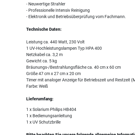
- Neuwertige Strahler
- Professionelle Intensiv Reinigung
- Elektronik und Betriebsüberprüfung vom Fachmann.
Technische Daten:
Leistung ca. 440 Watt, 230 Volt
1 UV-Hochleistungslampen Typ HPA 400
Netzkabel ca. 3,2 m
Gewicht ca. 5 kg
Bräunungs-/Bestrahlungsfläche ca. 40 cm x 60 cm
Größe 47 cm x 27 cm x 20 cm
Timer mit analoger Anzeige für Betriebszeit und Restzeit (
Farbe: Weiß
Lieferumfang:
1 x Solarium Philips HB404
1 x Bedienungsanleitung
1 x UV Schutzbrille
Bitte beachten Sie unsere folgende allgemeine Informati