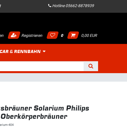
t
Hotline 05662-8878939
en
Registrieren
0
0,00 EUR
 CAR & RENNBAHN
sbräuner Solarium Philips
Oberkörperbräuner
arium-404