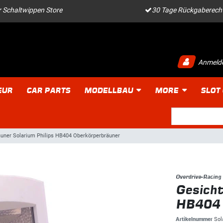
 Schaltwippen Store
30 Tage Rückgaberech
Anmeld
EUR
CAR PARTS
MODELLBAU
MORE
SLOT
uner Solarium Philips HB404 Oberkörperbräuner
Overdrive-Racing
Gesicht
HB404 
Artikelnummer
Sol