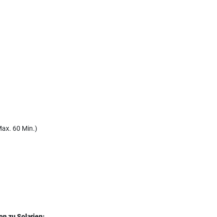
Max. 60 Min.)
on zu Solarien: