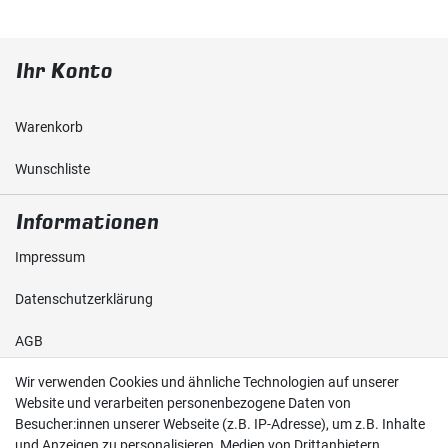
Ihr Konto
Warenkorb
Wunschliste
Informationen
Impressum
Daten­schutz­erklärung
AGB
Wir verwenden Cookies und ähnliche Technologien auf unserer
Shop
Website und verarbeiten personenbezogene Daten von
Besucher:innen unserer Webseite (z.B. IP-Adresse), um z.B. Inhalte
Kontakt
und Anzeigen zu personalisieren, Medien von Drittanbietern