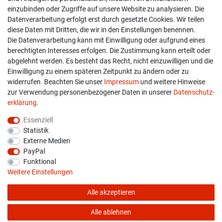
einzubinden oder Zugriffe auf unsere Website zu analysieren. Die
Versand & Zahlung
Datenverarbeitung erfolgt erst durch gesetzte Cookies. Wir teilen
diese Daten mit Dritten, die wir in den Einstellungen benennen.
Widerrufs­recht
Die Datenverarbeitung kann mit Einwilligung oder aufgrund eines
berechtigten Interesses erfolgen. Die Zustimmung kann erteilt oder
Widerruf erklären
abgelehnt werden. Es besteht das Recht, nicht einzuwilligen und die
Einwilligung zu einem späteren Zeitpunkt zu ändern oder zu
widerrufen. Beachten Sie unser
Impressum
und weitere Hinweise
info@overdrive-racing.de
zur Verwendung personenbezogener Daten in unserer
Daten­schutz­
05662 / 8878939
erklärung
.
Overdrive-Racing
Essenziell
Frankenstr. 9
Statistik
34587 Felsberg-Gensungen
Externe Medien
PayPal
Funktional
Weitere Einstellungen
Alle akzeptieren
* Alle Preise verstehen sich inkl. gesetzl. MwSt. zzgl.
Versandkosten
© copyright 2026 Overdrive-Racing / Alle Rechte vorbehalten
Alle ablehnen