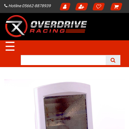
Hotline 05662-8878939
☰