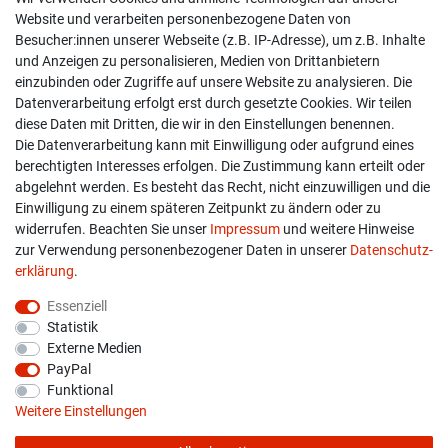
Shop
Website und verarbeiten personenbezogene Daten von
Besucher:innen unserer Webseite (z.B. IP-Adresse), um z.B. Inhalte
Kontakt
und Anzeigen zu personalisieren, Medien von Drittanbietern
einzubinden oder Zugriffe auf unsere Website zu analysieren. Die
Versand & Zahlung
Datenverarbeitung erfolgt erst durch gesetzte Cookies. Wir teilen
diese Daten mit Dritten, die wir in den Einstellungen benennen.
Widerrufs­recht
Die Datenverarbeitung kann mit Einwilligung oder aufgrund eines
berechtigten Interesses erfolgen. Die Zustimmung kann erteilt oder
Widerruf erklären
abgelehnt werden. Es besteht das Recht, nicht einzuwilligen und die
Einwilligung zu einem späteren Zeitpunkt zu ändern oder zu
widerrufen. Beachten Sie unser
Impressum
und weitere Hinweise
info@overdrive-racing.de
zur Verwendung personenbezogener Daten in unserer
Daten­schutz­
05662 / 8878939
erklärung
.
Overdrive-Racing
Essenziell
Frankenstr. 9
Statistik
34587 Felsberg-Gensungen
Externe Medien
PayPal
Funktional
Weitere Einstellungen