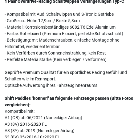
1 Paar Overdrive-Racing Schaltwippen Verlängerungen Typ-C
- Kompatibel mit Audi Schaltwippen und S-Tronic Getriebe
- Größe ca.: Höhe 17,9cm / Breite 5,3cm
- Material: Korrosionsbeständiges 6082 T6 Edel Aluminium
- Farbe: Rot eloxiert (Premium Eloxiert, perfekte Schutzschicht)
- Befestigung: mit Madenschrauben, einfache Montage ohne
Hilfsmittel, wieder entfernbar
- Kein Verfärben durch Sonneneinstrahlung, kein Rost
- Perfekte Materialstärke (Kein verbiegen / verformen)
Geprüfte Premium Qualität für ein sportliches Racing Gefühl und
Schalten wie im Rennsport.
Optische Aufwertung ihres Fahrzeuginnenraums.
Shift Paddles "können" an folgende Fahrzeuge passen (Bitte Fotos
vergleichen):
Kompatibel mit:
A1 (GB) ab 06/2021 (Nur eckiger Airbag)
A3 (8V) 2016-2020 FL
A3 (8Y) ab 2019 (Nur eckiger Airbag)
S3 (8V) 05/2016-10/2020 FL