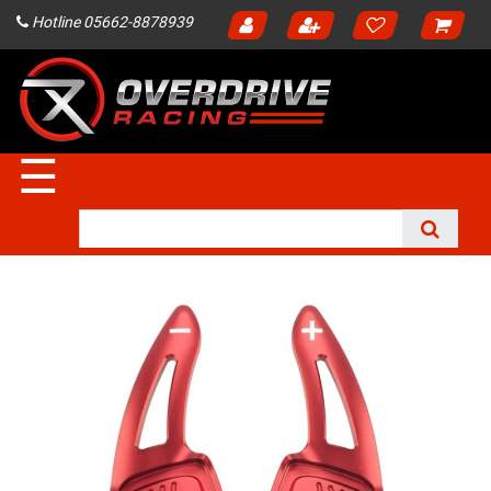
Hotline 05662-8878939
☰