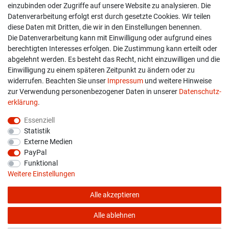
einzubinden oder Zugriffe auf unsere Website zu analysieren. Die
Versand & Zahlung
Datenverarbeitung erfolgt erst durch gesetzte Cookies. Wir teilen
diese Daten mit Dritten, die wir in den Einstellungen benennen.
Widerrufs­recht
Die Datenverarbeitung kann mit Einwilligung oder aufgrund eines
berechtigten Interesses erfolgen. Die Zustimmung kann erteilt oder
Widerruf erklären
abgelehnt werden. Es besteht das Recht, nicht einzuwilligen und die
Einwilligung zu einem späteren Zeitpunkt zu ändern oder zu
widerrufen. Beachten Sie unser
Impressum
und weitere Hinweise
info@overdrive-racing.de
zur Verwendung personenbezogener Daten in unserer
Daten­schutz­
05662 / 8878939
erklärung
.
Overdrive-Racing
Essenziell
Frankenstr. 9
Statistik
34587 Felsberg-Gensungen
Externe Medien
PayPal
Funktional
Weitere Einstellungen
Alle akzeptieren
* Alle Preise verstehen sich inkl. gesetzl. MwSt. zzgl.
Versandkosten
© copyright 2026 Overdrive-Racing / Alle Rechte vorbehalten
Alle ablehnen