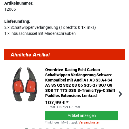
Artikelnummer:
12065
Lieferumfang:
2 x Schaltwippenverlängerung (1x rechts & 1x links)
1 x Inbusschlüssel mit Madenschrauben
Ähnliche Artikel
Overdrive-Racing Echt Carbon
Schaltwippen Verlängerung Schwarz
Kompatibel mit Audi A1 A3 S3 A4 S4
A5 S5 Q2 SQ2 Q3 Q5 SQ5 Q7 SQ7 Q8
SQ8 TT TTS DSG S-Tronic Typ-C Shift
Paddles Extensions Lenkrad
107,99 € *
1
Paar
| 107,99 € / Paar
Artikel anzeigen
*
inkl. ges. MwSt.
zzgl.
Versandkosten