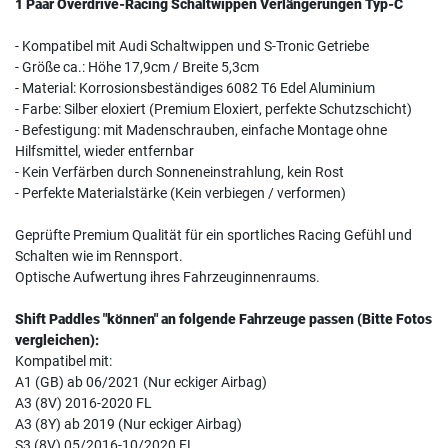
1 Paar Overdrive-Racing Schaltwippen Verlängerungen Typ-C
- Kompatibel mit Audi Schaltwippen und S-Tronic Getriebe
- Größe ca.: Höhe 17,9cm / Breite 5,3cm
- Material: Korrosionsbeständiges 6082 T6 Edel Aluminium
- Farbe: Silber eloxiert (Premium Eloxiert, perfekte Schutzschicht)
- Befestigung: mit Madenschrauben, einfache Montage ohne
Hilfsmittel, wieder entfernbar
- Kein Verfärben durch Sonneneinstrahlung, kein Rost
- Perfekte Materialstärke (Kein verbiegen / verformen)
Geprüfte Premium Qualität für ein sportliches Racing Gefühl und
Schalten wie im Rennsport.
Optische Aufwertung ihres Fahrzeuginnenraums.
Shift Paddles "können" an folgende Fahrzeuge passen (Bitte Fotos
vergleichen):
Kompatibel mit:
A1 (GB) ab 06/2021 (Nur eckiger Airbag)
A3 (8V) 2016-2020 FL
A3 (8Y) ab 2019 (Nur eckiger Airbag)
S3 (8V) 05/2016-10/2020 FL