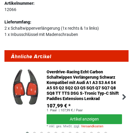
Artikelnummer:
12066
Lieferumfang:
2 x Schaltwippenverlängerung (1x rechts & 1x links)
1 x Inbusschlüssel mit Madenschrauben
Ähnliche Artikel
Overdrive-Racing Echt Carbon
Schaltwippen Verlängerung Schwarz
Kompatibel mit Audi A1 A3 S3 A4 S4
A5 S5 Q2 SQ2 Q3 Q5 SQ5 Q7 SQ7 Q8
SQ8 TT TTS DSG S-Tronic Typ-C Shift
Paddles Extensions Lenkrad
107,99 € *
1
Paar
| 107,99 € / Paar
Artikel anzeigen
*
inkl. ges. MwSt.
zzgl.
Versandkosten