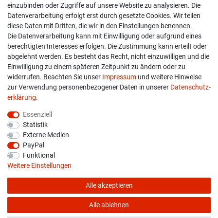
einzubinden oder Zugriffe auf unsere Website zu analysieren. Die
Versand & Zahlung
Datenverarbeitung erfolgt erst durch gesetzte Cookies. Wir teilen
diese Daten mit Dritten, die wir in den Einstellungen benennen.
Widerrufs­recht
Die Datenverarbeitung kann mit Einwilligung oder aufgrund eines
berechtigten Interesses erfolgen. Die Zustimmung kann erteilt oder
Widerruf erklären
abgelehnt werden. Es besteht das Recht, nicht einzuwilligen und die
Einwilligung zu einem späteren Zeitpunkt zu ändern oder zu
widerrufen. Beachten Sie unser
Impressum
und weitere Hinweise
info@overdrive-racing.de
zur Verwendung personenbezogener Daten in unserer
Daten­schutz­
05662 / 8878939
erklärung
.
Overdrive-Racing
Essenziell
Frankenstr. 9
Statistik
34587 Felsberg-Gensungen
Externe Medien
PayPal
Funktional
Weitere Einstellungen
Alle akzeptieren
* Alle Preise verstehen sich inkl. gesetzl. MwSt. zzgl.
Versandkosten
© copyright 2026 Overdrive-Racing / Alle Rechte vorbehalten
Alle ablehnen