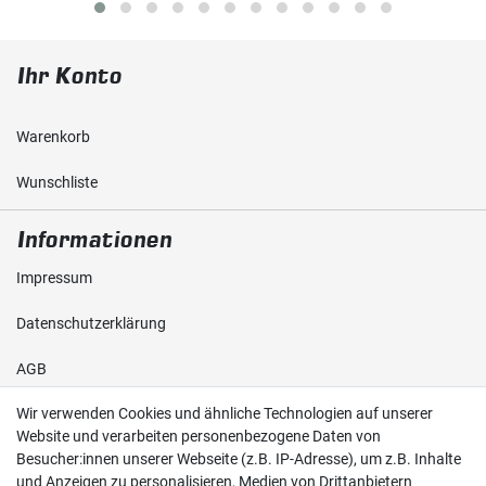
Ihr Konto
Warenkorb
Wunschliste
Informationen
Impressum
Daten­schutz­erklärung
AGB
Wir verwenden Cookies und ähnliche Technologien auf unserer
Shop
Website und verarbeiten personenbezogene Daten von
Besucher:innen unserer Webseite (z.B. IP-Adresse), um z.B. Inhalte
Kontakt
und Anzeigen zu personalisieren, Medien von Drittanbietern