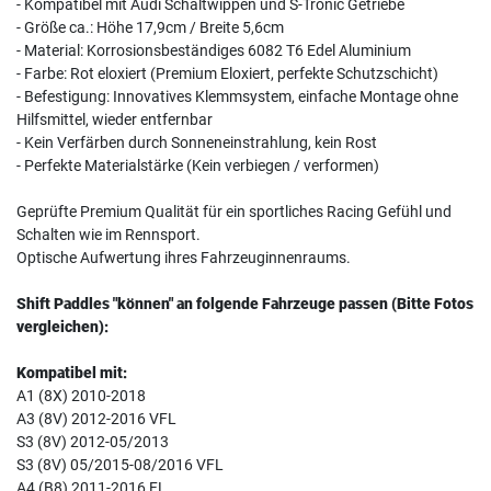
- Kompatibel mit Audi Schaltwippen und S-Tronic Getriebe
- Größe ca.: Höhe 17,9cm / Breite 5,6cm
- Material: Korrosionsbeständiges 6082 T6 Edel Aluminium
- Farbe: Rot eloxiert (Premium Eloxiert, perfekte Schutzschicht)
- Befestigung: Innovatives Klemmsystem, einfache Montage ohne
Hilfsmittel, wieder entfernbar
- Kein Verfärben durch Sonneneinstrahlung, kein Rost
- Perfekte Materialstärke (Kein verbiegen / verformen)
Geprüfte Premium Qualität für ein sportliches Racing Gefühl und
Schalten wie im Rennsport.
Optische Aufwertung ihres Fahrzeuginnenraums.
Shift Paddles "können" an folgende Fahrzeuge passen (Bitte Fotos
vergleichen):
Kompatibel mit:
A1 (8X) 2010-2018
A3 (8V) 2012-2016 VFL
S3 (8V) 2012-05/2013
S3 (8V) 05/2015-08/2016 VFL
A4 (B8) 2011-2016 FL