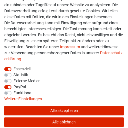
einzubinden oder Zugriffe auf unsere Website zu analysieren. Die
Versand & Zahlung
Datenverarbeitung erfolgt erst durch gesetzte Cookies. Wir teilen
diese Daten mit Dritten, die wir in den Einstellungen benennen.
Widerrufs­recht
Die Datenverarbeitung kann mit Einwilligung oder aufgrund eines
berechtigten Interesses erfolgen. Die Zustimmung kann erteilt oder
Widerruf erklären
abgelehnt werden. Es besteht das Recht, nicht einzuwilligen und die
Einwilligung zu einem späteren Zeitpunkt zu ändern oder zu
widerrufen. Beachten Sie unser
Impressum
und weitere Hinweise
info@overdrive-racing.de
zur Verwendung personenbezogener Daten in unserer
Daten­schutz­
05662 / 8878939
erklärung
.
Overdrive-Racing
Essenziell
Frankenstr. 9
Statistik
34587 Felsberg-Gensungen
Externe Medien
PayPal
Funktional
Weitere Einstellungen
Alle akzeptieren
* Alle Preise verstehen sich inkl. gesetzl. MwSt. zzgl.
Versandkosten
© copyright 2026 Overdrive-Racing / Alle Rechte vorbehalten
Alle ablehnen