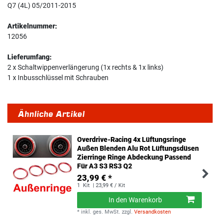
Q7 (4L) 05/2011-2015
Artikelnummer:
12056
Lieferumfang:
2 x Schaltwippenverlängerung (1x rechts & 1x links)
1 x Inbusschlüssel mit Schrauben
Ähnliche Artikel
Overdrive-Racing 4x Lüftungsringe
Außen Blenden Alu Rot Lüftungsdüsen
Zierringe Ringe Abdeckung Passend
Für A3 S3 RS3 Q2
23,99 € *
1
Kit
| 23,99 € / Kit
In den Warenkorb
*
inkl. ges. MwSt.
zzgl.
Versandkosten