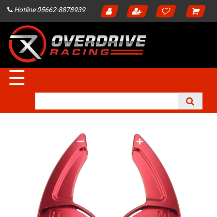
Hotline 05662-8878939
☰