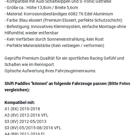
- Kompatibel mit Audi Schaltwippen und S-Tronic Getriebe
- Größe ca.: Höhe 13,8cm / Breite 5,6cm
- Material: Korrosionsbeständiges 6082 T6 Edel Aluminium
- Farbe: Blau eloxiert (Premium Eloxiert, perfekte Schutzschicht)
- Befestigung: Innovatives Klemmsystem, einfache Montage ohne
Hilfsmittel, wieder entfernbar
- Kein Verfärben durch Sonneneinstrahlung, kein Rost
- Perfekte Materialstärke (Kein verbiegen / verformen)
Geprüfte Premium Qualität für ein sportliches Racing Gefühl und
Schalten wie im Rennsport.
Optische Aufwertung ihres Fahrzeuginnenraums.
Shift Paddles "können" an folgende Fahrzeuge passen (Bitte Fotos
vergleichen):
Kompatibel mit:
A1 (8X) 2010-2018
A3 (8V) 2012-2016 VFL
S3 (8V) 2012-05/2013
S3 (8V) 05/2015-08/2016 VFL
A4 (B8) 2011-2016 FL