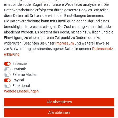
einzubinden oder Zugriffe auf unsere Website zu analysieren. Die
Versand & Zahlung
Datenverarbeitung erfolgt erst durch gesetzte Cookies. Wir teilen
diese Daten mit Dritten, die wir in den Einstellungen benennen.
Widerrufs­recht
Die Datenverarbeitung kann mit Einwilligung oder aufgrund eines
berechtigten Interesses erfolgen. Die Zustimmung kann erteilt oder
Widerruf erklären
abgelehnt werden. Es besteht das Recht, nicht einzuwilligen und die
Einwilligung zu einem späteren Zeitpunkt zu ändern oder zu
widerrufen. Beachten Sie unser
Impressum
und weitere Hinweise
info@overdrive-racing.de
zur Verwendung personenbezogener Daten in unserer
Daten­schutz­
05662 / 8878939
erklärung
.
Overdrive-Racing
Essenziell
Frankenstr. 9
Statistik
34587 Felsberg-Gensungen
Externe Medien
PayPal
Funktional
Weitere Einstellungen
Alle akzeptieren
* Alle Preise verstehen sich inkl. gesetzl. MwSt. zzgl.
Versandkosten
© copyright 2026 Overdrive-Racing / Alle Rechte vorbehalten
Alle ablehnen