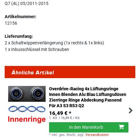
Q7 (4L) 05/2011-2015
Artikelnummer:
12156
Lieferumfang:
2 x Schaltwippenverlängerung (1x rechts & 1x links)
1 x Inbusschlüssel mit Schrauben
Ähnliche Artikel
Overdrive-Racing 4x Lüftungsringe
Innen Blenden Alu Blau Lüftungsdüsen
Zierringe Ringe Abdeckung Passend
Für A3 S3 RS3 Q2
16,49 € *
1
Kit
| 16,49 € / Kit
In den Warenkorb
*
inkl. ges. MwSt.
zzgl.
Versandkosten