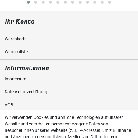
Ihr Konto
Warenkorb
Wunschliste
Informationen
Impressum
Daten­schutz­erklärung
AGB
Wir verwenden Cookies und ähnliche Technologien auf unserer
Shop
Website und verarbeiten personenbezogene Daten von
Besucher:innen unserer Webseite (z.B. IP-Adresse), um z.B. Inhalte
Kontakt
und Anzeigen zu personalisieren, Medien von Drittanbietern