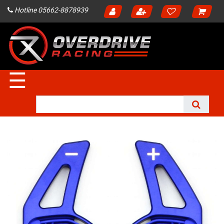
Hotline 05662-8878939
☰