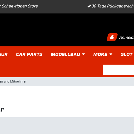
 Schaltwippen Store
30 Tage Rückgaberech
Anmeld
EUR
CAR PARTS
MODELLBAU
MORE
SLOT
en und Mitnehmer
r