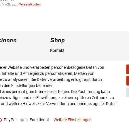
s. MwSt.
zzgl.
Versandkosten
tionen
Shop
Kontakt
erklärung
Versand & Zahlung
serer Website und verarbeiten personenbezogene Daten von
. Inhalte und Anzeigen zu personalisieren, Medien von
Widerrufs­recht
e zu analysieren. Die Datenverarbeitung erfolgt erst durch
r in den Einstellungen benennen.
Widerruf erklären
d eines berechtigten Interesses erfolgen. Die Zustimmung kann
einzuwilligen und die Einwilligung zu einem späteren Zeitpunkt zu
und weitere Hinweise zur Verwendung personenbezogener Daten
PayPal
Funktional
Weitere Einstellungen
hen sich inkl. gesetzl. MwSt. zzgl.
Versandkosten
© copyright 2026 Overdrive-Racing / All