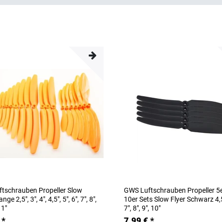
tschrauben Propeller Slow
GWS Luftschrauben Propeller 5
nge 2,5", 3", 4", 4,5", 5", 6", 7", 8",
10er Sets Slow Flyer Schwarz 4,5"
11"
7", 8", 9", 10"
 *
7,99 € *