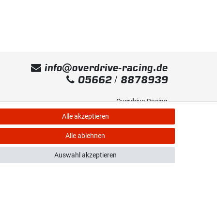
info@overdrive-racing.de
05662 / 8878939
Overdrive-Racing
Frankenstr. 9
Alle akzeptieren
34587 Felsberg-Gensungen
Alle ablehnen
Auswahl akzeptieren
e Rechte vorbehalten