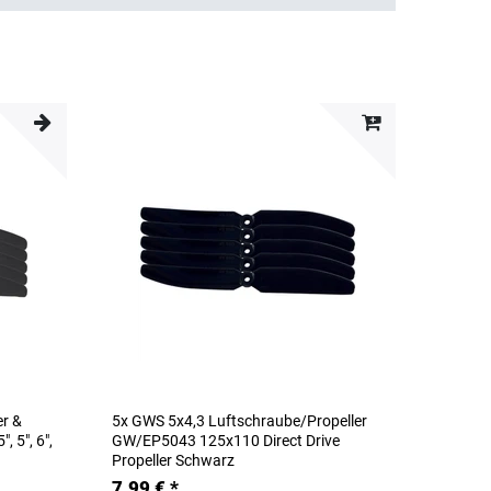
er &
5x GWS 5x4,3 Luftschraube/Propeller
, 5", 6",
GW/EP5043 125x110 Direct Drive
Propeller Schwarz
7,99 € *