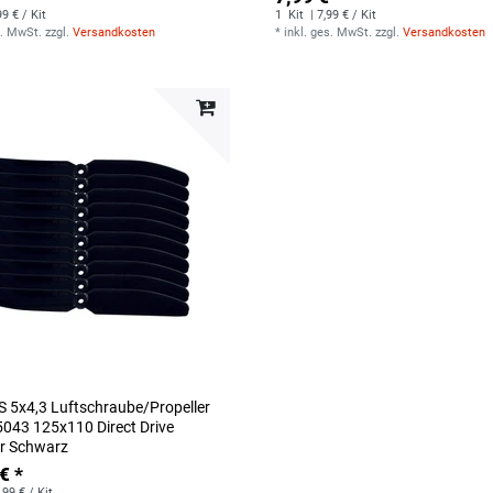
99 € / Kit
1
Kit
| 7,99 € / Kit
s. MwSt.
zzgl.
Versandkosten
*
inkl. ges. MwSt.
zzgl.
Versandkosten
 5x4,3 Luftschraube/Propeller
43 125x110 Direct Drive
er Schwarz
€ *
,99 € / Kit