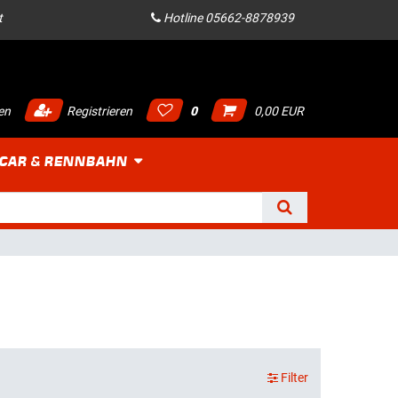
t
Hotline 05662-8878939
en
Registrieren
0
0,00 EUR
 CAR & RENNBAHN
Filter