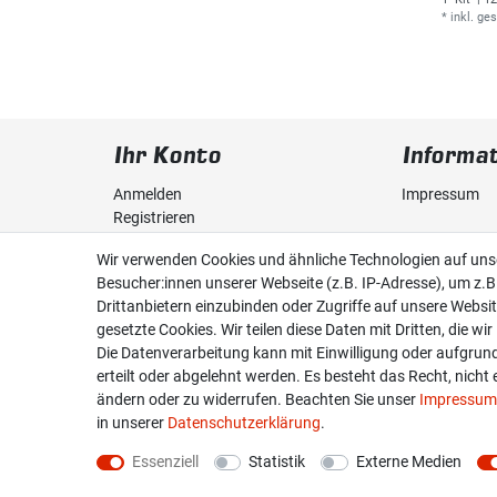
*
inkl. ge
Ihr Konto
Informa
Anmelden
Impressum
Registrieren
Daten­schutz­
Wir verwenden Cookies und ähnliche Technologien auf un
Warenkorb
Besucher:innen unserer Webseite (z.B. IP-Adresse), um z.B
AGB
Drittanbietern einzubinden oder Zugriffe auf unsere Websit
Wunschliste
gesetzte Cookies. Wir teilen diese Daten mit Dritten, die wi
Die Datenverarbeitung kann mit Einwilligung oder aufgrun
erteilt oder abgelehnt werden. Es besteht das Recht, nicht 
ändern oder zu widerrufen. Beachten Sie unser
Impressum
in unserer
Daten­schutz­erklärung
.
Essenziell
Statistik
Externe Medien
* Alle Preise verste