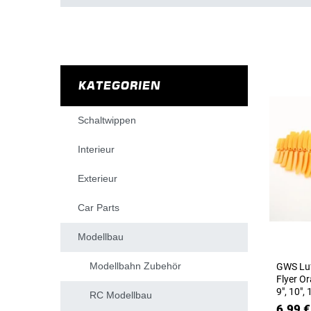
KATEGORIEN
Schaltwippen
Interieur
Exterieur
Car Parts
Modellbau
Modellbahn Zubehör
GWS Luf
Flyer Ora
9", 10", 
RC Modellbau
6,99 €