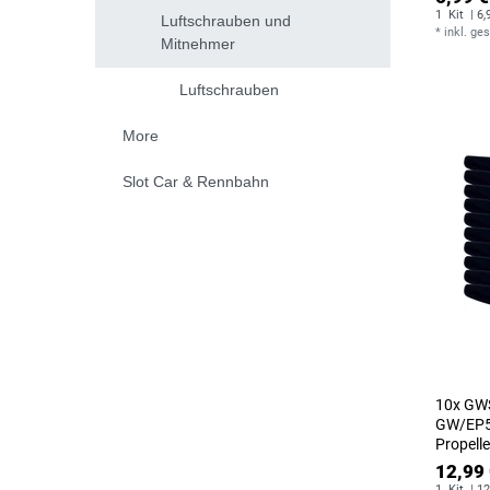
1
Kit
| 6,
Luftschrauben und
*
inkl. ge
Mitnehmer
Luftschrauben
More
Slot Car & Rennbahn
10x GWS
GW/EP50
Propell
12,99 
1
Kit
| 12