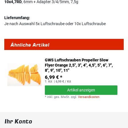
10x4,7RD
, 6mm + Adapter 3/4/5mm, 7,5g
Lieferumfang:
Je nach Auswahl 5x Luftschraube oder 10x Luftschraube
Ähnliche Artikel
GWS Luftschrauben Propeller Slow
Flyer Orange 2,5", 3", 4", 4,5", 5", 6", 7",
8", 9", 10", 11"
6,99 € *
1
Kit
| 6,99 € / Kit
Artikel anzeigen
*
inkl. ges. MwSt.
zzgl.
Versandkosten
Ihr Konto