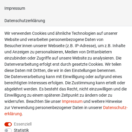
Impressum
Daten­schutz­erklärung
AGB
Wir verwenden Cookies und ähnliche Technologien auf unserer
Website und verarbeiten personenbezogene Daten von
Besucher:innen unserer Webseite (z.B. IP-Adresse), um z.B. Inhalte
Shop
und Anzeigen zu personalisieren, Medien von Drittanbietern
einzubinden oder Zugriffe auf unsere Website zu analysieren. Die
Kontakt
Datenverarbeitung erfolgt erst durch gesetzte Cookies. Wir teilen
diese Daten mit Dritten, die wir in den Einstellungen benennen.
Versand & Zahlung
Die Datenverarbeitung kann mit Einwilligung oder aufgrund eines
berechtigten Interesses erfolgen. Die Zustimmung kann erteilt oder
Widerrufs­recht
abgelehnt werden. Es besteht das Recht, nicht einzuwilligen und die
Widerruf erklären
Einwilligung zu einem späteren Zeitpunkt zu ändern oder zu
widerrufen. Beachten Sie unser
Impressum
und weitere Hinweise
zur Verwendung personenbezogener Daten in unserer
Daten­schutz­
info@overdrive-racing.de
erklärung
.
05662 / 8878939
Essenziell
Statistik