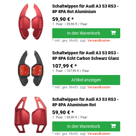
Schaltwippen für Audi A3 S3 RS3 -
8P 8PA Rot Aluminium
59,90 € *
1
Paar
| 59,90 € / Paar
In den Warenkorb
*
inkl. ges. MwSt.
zzgl.
Versandkosten
Schaltwippen für Audi A3 S3 RS3 -
8P 8PA Echt Carbon Schwarz Glanz
107,99 € *
1
Paar
| 107,99 € / Paar
Artikel anzeigen
*
inkl. ges. MwSt.
zzgl.
Versandkosten
Schaltwippen für Audi A3 S3 RS3 -
8P 8PA Aluminium Rot
59,90 € *
1
Paar
| 59,90 € / Paar
In den Warenkorb
*
inkl. ges. MwSt.
zzgl.
Versandkosten