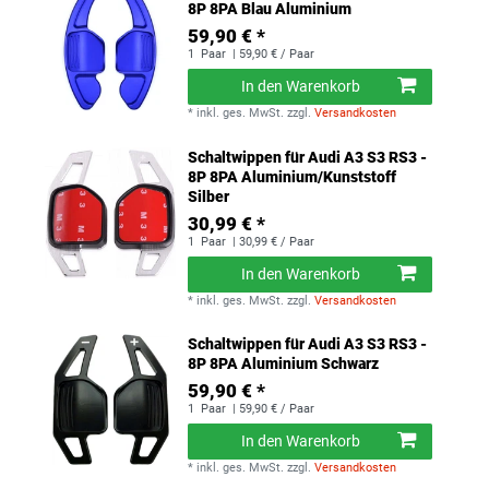
8P 8PA Blau Aluminium
59,90 € *
1
Paar
| 59,90 € / Paar
In den Warenkorb
*
inkl. ges. MwSt.
zzgl.
Versandkosten
Schaltwippen für Audi A3 S3 RS3 -
8P 8PA Aluminium/Kunststoff
Silber
30,99 € *
1
Paar
| 30,99 € / Paar
In den Warenkorb
*
inkl. ges. MwSt.
zzgl.
Versandkosten
Schaltwippen für Audi A3 S3 RS3 -
8P 8PA Aluminium Schwarz
59,90 € *
1
Paar
| 59,90 € / Paar
In den Warenkorb
*
inkl. ges. MwSt.
zzgl.
Versandkosten