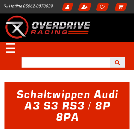
Hotline 05662-8878939
☰
Schaltwippen Audi
A3 S3 RS3 / 8P
8PA