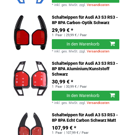
*
inkl. ges. MwSt.
zzgl.
Versandkosten
Schaltwippen für Audi A3 S3 RS3 -
8P 8PA Carbon-Optik Schwarz
29,99 € *
1
Paar
| 29,99 € / Paar
In den Warenkorb
*
inkl. ges. MwSt.
zzgl.
Versandkosten
Schaltwippen für Audi A3 S3 RS3 -
8P 8PA Aluminium/Kunststoff
Schwarz
30,99 € *
1
Paar
| 30,99 € / Paar
In den Warenkorb
*
inkl. ges. MwSt.
zzgl.
Versandkosten
Schaltwippen für Audi A3 S3 RS3 -
8P 8PA Echt Carbon Schwarz Matt
107,99 € *
1
Paar
| 107,99 € / Paar