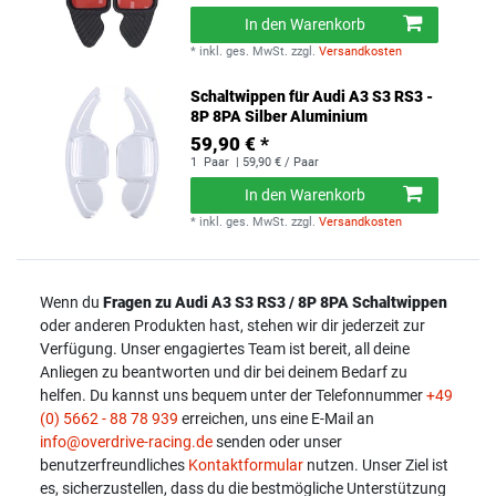
In den Warenkorb
*
inkl. ges. MwSt.
zzgl.
Versandkosten
Schaltwippen für Audi A3 S3 RS3 -
8P 8PA Silber Aluminium
59,90 € *
1
Paar
| 59,90 € / Paar
In den Warenkorb
*
inkl. ges. MwSt.
zzgl.
Versandkosten
Wenn du
Fragen zu Audi
A3 S3 RS3 / 8P 8PA
Schaltwippen
oder anderen Produkten hast, stehen wir dir jederzeit zur
Verfügung. Unser engagiertes Team ist bereit, all deine
Anliegen zu beantworten und dir bei deinem Bedarf zu
helfen. Du kannst uns bequem unter der Telefonnummer
+49
(0) 5662 - 88 78 939
erreichen, uns eine E-Mail an
info@overdrive-racing.de
senden oder unser
benutzerfreundliches
Kontaktformular
nutzen. Unser Ziel ist
es, sicherzustellen, dass du die bestmögliche Unterstützung