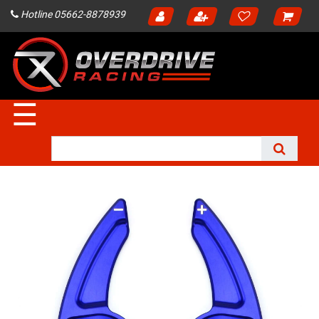
Hotline 05662-8878939
☰