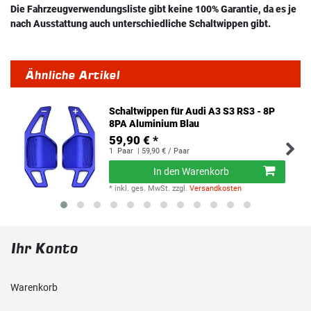
Die Fahrzeugverwendungsliste gibt keine 100% Garantie, da es je
nach Ausstattung auch unterschiedliche Schaltwippen gibt.
Ähnliche Artikel
Schaltwippen für Audi A3 S3 RS3 - 8P
8PA Aluminium Blau
59,90 € *
1
Paar
| 59,90 € / Paar
In den Warenkorb
*
inkl. ges. MwSt.
zzgl.
Versandkosten
Ihr Konto
Warenkorb