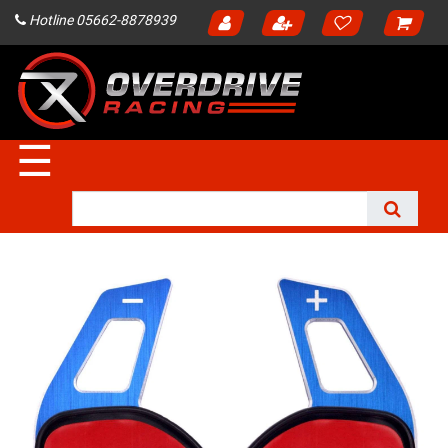
Hotline 05662-8878939
☰