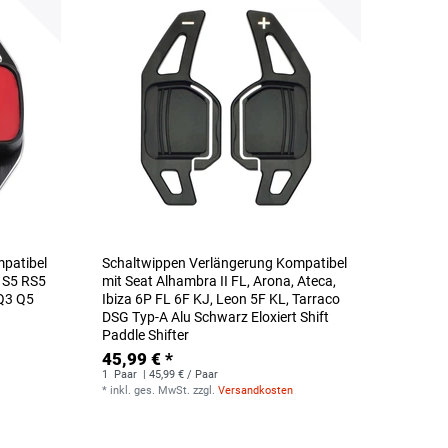
patibel
Schaltwippen Verlängerung Kompatibel
5 S5 RS5
mit Seat Alhambra II FL, Arona, Ateca,
 Q3 Q5
Ibiza 6P FL 6F KJ, Leon 5F KL, Tarraco
DSG Typ-A Alu Schwarz Eloxiert Shift
Paddle Shifter
45,99 € *
1
Paar
| 45,99 € / Paar
*
inkl. ges. MwSt.
zzgl.
Versandkosten