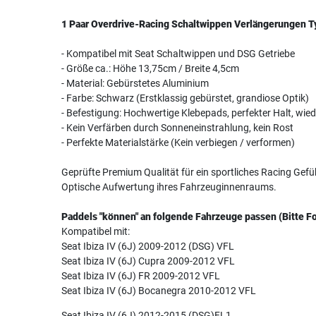
1 Paar Overdrive-Racing Schaltwippen Verlängerungen T
- Kompatibel mit Seat Schaltwippen und DSG Getriebe
- Größe ca.: Höhe 13,75cm / Breite 4,5cm
- Material: Gebürstetes Aluminium
- Farbe: Schwarz (Erstklassig gebürstet, grandiose Optik)
- Befestigung: Hochwertige Klebepads, perfekter Halt, wie
- Kein Verfärben durch Sonneneinstrahlung, kein Rost
- Perfekte Materialstärke (Kein verbiegen / verformen)
Geprüfte Premium Qualität für ein sportliches Racing Gefü
Optische Aufwertung ihres Fahrzeuginnenraums.
Paddels "können" an folgende Fahrzeuge passen (Bitte Fo
Kompatibel mit:
Seat Ibiza IV (6J) 2009-2012 (DSG) VFL
Seat Ibiza IV (6J) Cupra 2009-2012 VFL
Seat Ibiza IV (6J) FR 2009-2012 VFL
Seat Ibiza IV (6J) Bocanegra 2010-2012 VFL
Seat Ibiza IV (6J) 2012-2015 (DSG)FL1