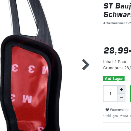
ST Bau
Schwar
Artikelnummer
122
28,99
Inhalt
1
Paar
Grundpreis
28,
Auf Lager
Wunschliste
* inkl. ges. MwSt. z