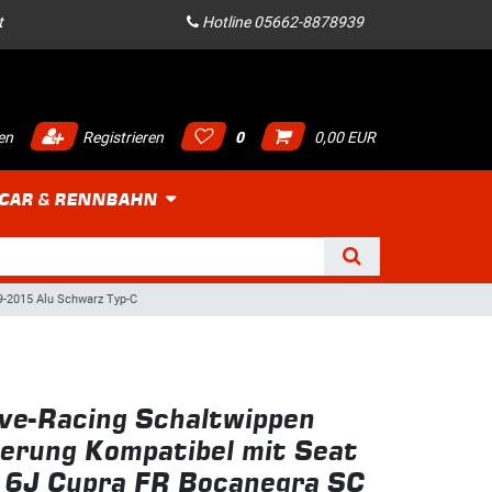
t
Hotline 05662-8878939
en
Registrieren
0
0,00 EUR
 CAR & RENNBAHN
9-2015 Alu Schwarz Typ-C
ve-Racing Schaltwippen
erung Kompatibel mit Seat
V 6J Cupra FR Bocanegra SC