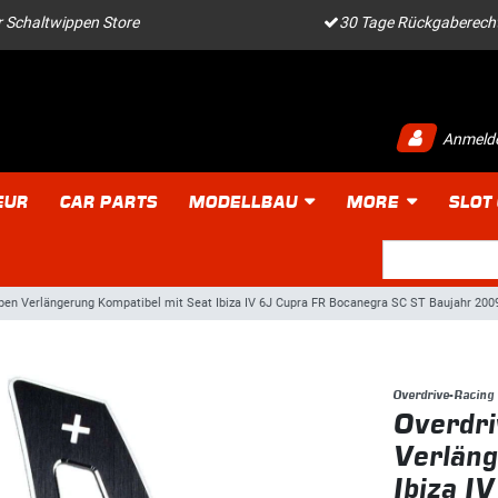
 Schaltwippen Store
30 Tage Rückgaberech
Anmeld
EUR
CAR PARTS
MODELLBAU
MORE
SLOT
pen Verlängerung Kompatibel mit Seat Ibiza IV 6J Cupra FR Bocanegra SC ST Baujahr 200
Overdrive-Racing
Overdri
Verläng
Ibiza I