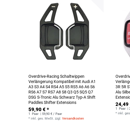
Overdrive-Racing Schaltwippen
Overdri
Verlängerung Kompatibel mit Audi A1
Verläng
A3 S3 A4 S4 RS4 A5 S5 RS5 A6 A6 S6
3R 5R S
RS6 A7 S7 RS7 A8 S8 Q3 Q5 SQ5 Q7
Alu Silb
DSG S-Tronic Alu Schwarz Typ-A Shift
Extensi
Paddles Shifter Extensions
24,49 
59,90 € *
1
Paar
| 
*
inkl. ge
1
Paar
| 59,90 € / Paar
*
inkl. ges. MwSt.
zzgl.
Versandkosten