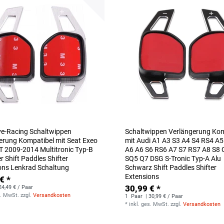
ve-Racing Schaltwippen
Schaltwippen Verlängerung Kom
erung Kompatibel mit Seat Exeo
mit Audi A1 A3 S3 A4 S4 RS4 A
T 2009-2014 Multitronic Typ-B
A6 A6 S6 RS6 A7 S7 RS7 A8 S8
er Shift Paddles Shifter
SQ5 Q7 DSG S-Tronic Typ-A Alu
ons Lenkrad Schaltung
Schwarz Shift Paddles Shifter
Extensions
€ *
30,99 € *
24,49 € / Paar
s. MwSt.
zzgl.
Versandkosten
1
Paar
| 30,99 € / Paar
*
inkl. ges. MwSt.
zzgl.
Versandkosten