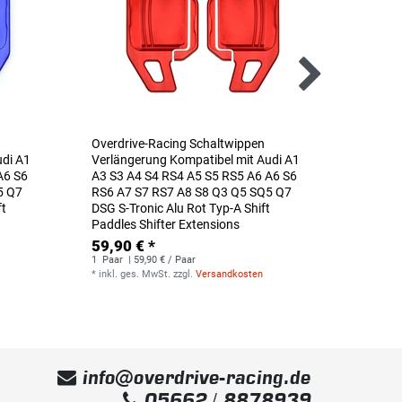
Overdrive-Racing Schaltwippen
Overdr
udi A1
Verlängerung Kompatibel mit Audi A1
Verlän
A6 S6
A3 S3 A4 S4 RS4 A5 S5 RS5 A6 A6 S6
A3 S3 
5 Q7
RS6 A7 S7 RS7 A8 S8 Q3 Q5 SQ5 Q7
RS6 A7
ft
DSG S-Tronic Alu Rot Typ-A Shift
DSG S-T
Paddles Shifter Extensions
Paddles
59,90 € *
59,90
1
Paar
| 59,90 € / Paar
1
Paar
|
*
inkl. ges. MwSt.
zzgl.
Versandkosten
*
inkl. g
info@overdrive-racing.de
05662 / 8878939