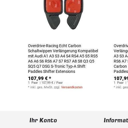
Overdrive-Racing Echt Carbon
Overdri
Schaltwippen Verlängerung Kompatibel
Verläng
mit Audi A1 A3 S3 A4 S4 RS4 A5 S5 RS5
A3 S3 A
A6 A6 S6 RS6 A7 S7 RS7 A8 S8 Q3 Q5
RS6 A7 
SQ5 Q7 DSG S-Tronic Typ-A Shift
Carbon 
Paddles Shifter Extensions
Paddles
107,99 € *
107,99
1
Paar
| 107,99 € / Paar
1
Paar
| 
*
inkl. ges. MwSt.
zzgl.
Versandkosten
*
inkl. ge
Ihr Konto
Informa