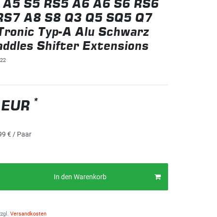
 A5 S5 RS5 A6 A6 S6 RS6
RS7 A8 S8 Q3 Q5 SQ5 Q7
ronic Typ-A Alu Schwarz
addles Shifter Extensions
22
*
 EUR
99 € / Paar
In den Warenkorb
zgl.
Versandkosten