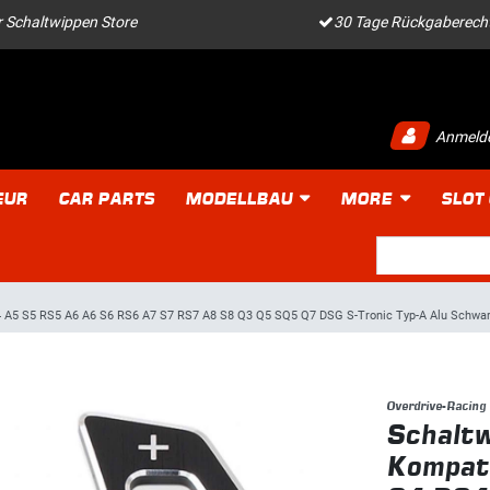
 Schaltwippen Store
30 Tage Rückgaberech
Anmeld
EUR
CAR PARTS
MODELLBAU
MORE
SLOT
 A5 S5 RS5 A6 A6 S6 RS6 A7 S7 RS7 A8 S8 Q3 Q5 SQ5 Q7 DSG S-Tronic Typ-A Alu Schwarz 
Overdrive-Racing
Schaltw
Kompati