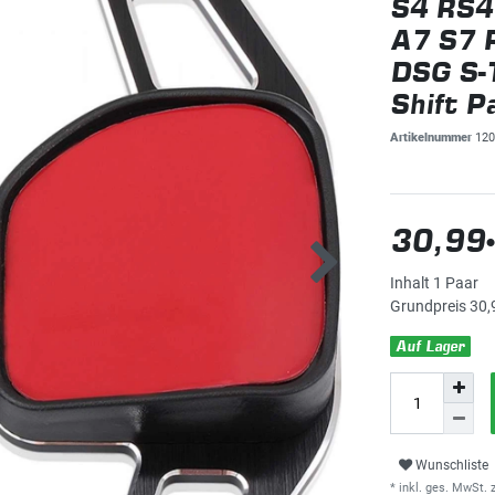
S4 RS4
A7 S7 
DSG S-T
Shift P
Artikelnummer
120
30,99
Inhalt
1
Paar
Grundpreis
30,
Auf Lager
Wunschliste
* inkl. ges. MwSt. z