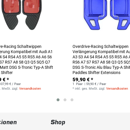
ve-Racing Schaltwippen
Overdrive-Racing Schaltwippen
erung Kompatibel mit Audi A1
Verlängerung Kompatibel mit A
4 S4 RS4 A5 S5 RS5 A6 A6 S6
A3 S3 A4 S4 RS4 A5 S5 RS5 A6 
S7 RS7 A8 S8 Q3 Q5 SQ5 Q7
RS6 A7 S7 RS7 A8 S8 Q3 Q5 SQ
Matt DSG S-Tronic Typ-A Shift
DSG S-Tronic Alu Blau Typ-A Shi
 Shifter
Paddles Shifter Extensions
 € *
59,90 € *
107,99 € / Paar
1
Paar
| 59,90 € / Paar
s. MwSt.
zzgl.
Versandkosten
*
inkl. ges. MwSt.
zzgl.
Versandkosten
tionen
Shop