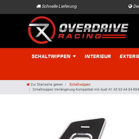
Schnelle Lieferung
Der
SCHALTWIPPEN
INTERIEUR
EXTERI
Zur Startseite gehen
Schaltwippen
Schaltwippen Verlängerung Kompatibel mit Audi A1 A3 S3 A4 S4 RS4