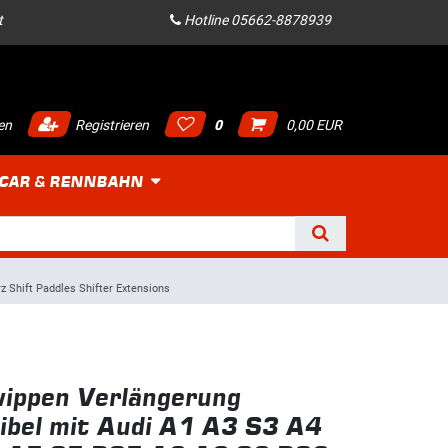
t
Hotline 05662-8878939
en
Registrieren
0
0,00 EUR
 CAR & RENNBAHN
Shift Paddles Shifter Extensions
ippen Verlängerung
bel mit Audi A1 A3 S3 A4