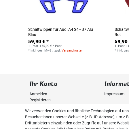
Schaltwippen für Audi A4 S4 - B7 Alu
Schaltw
Blau
Rot
59,90 € *
59,90 
1
Paar
| 59,90 € / Paar
1
Paar
| 
*
inkl. ges. MwSt.
zzgl.
Versandkosten
*
inkl. ge
Ihr Konto
Informa
Anmelden
Impressum
Registrieren
Daten­schutz­
Wir verwenden Cookies und ähnliche Technologien auf un
Warenkorb
Besucher:innen unserer Webseite (z.B. IP-Adresse), um z.B
AGB
Drittanbietern einzubinden oder Zugriffe auf unsere Websit
Wunschliste