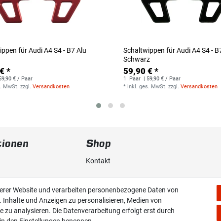
ippen für Audi A4 S4 - B7 Alu
Schaltwippen für Audi A4 S4 - B
Schwarz
€ *
59,90 € *
59,90 € / Paar
1
Paar
| 59,90 € / Paar
s. MwSt.
zzgl.
Versandkosten
*
inkl. ges. MwSt.
zzgl.
Versandkosten
tionen
Shop
Kontakt
erklärung
Versand & Zahlung
serer Website und verarbeiten personenbezogene Daten von
. Inhalte und Anzeigen zu personalisieren, Medien von
Widerrufs­recht
e zu analysieren. Die Datenverarbeitung erfolgt erst durch