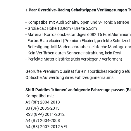
1 Paar Overdrive-Racing Schaltwippen Verlängerungen T
- Kompatibel mit Audi Schaltwippen und S-Tronic Getriebe
- Größe ca.: Höhe 13,9cm / Breite 5,5cm
- Material: Korrosionsbeständiges 6082 T6 Edel Aluminium
- Farbe: Blau eloxiert (Premium Eloxiert, perfekte Schutzsch
- Befestigung: Mit Madenschrauben, einfache Montage ohne
- Kein Verfärben durch Sonneneinstrahlung, kein Rost
- Perfekte Materialstärke (Kein verbiegen / verformen)
Geprüfte Premium Qualität für ein sportliches Racing Gefü
Optische Aufwertung ihres Fahrzeuginnenraums.
Shift Paddles "können" an folgende Fahrzeuge passen (Bi
Kompatibel mit:
A3 (8P) 2004-2013
S3 (8P) 2005-2013
RS3 (8PA) 2011-2012
A4 (B7) 2004-2008
A4 (B8) 2007-2012 VFL