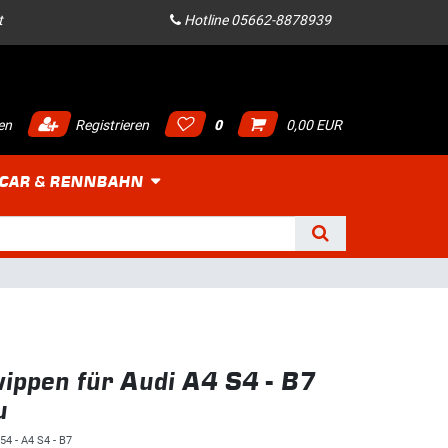
t
Hotline 05662-8878939
en
Registrieren
0
0,00 EUR
 CAR & RENNBAHN
ippen für Audi A4 S4 - B7
u
54 - A4 S4 - B7