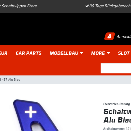
 Schaltwippen Store
30 Tage Rückgaberech
Anmeld
EUR
CAR PARTS
MODELLBAU
MORE
SLOT
 - B7 Alu Blau
Overdrive-Racing
Schaltw
Alu Bla
Artikelnummer
121