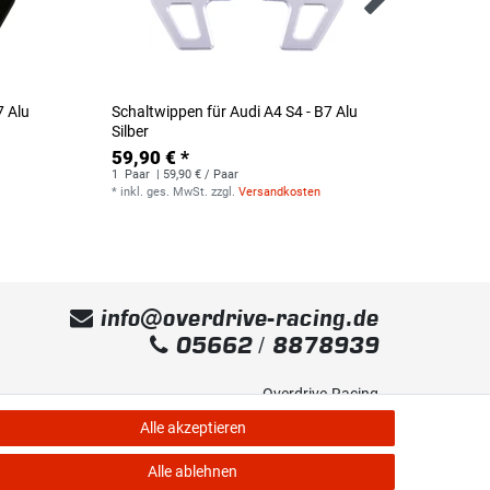
7 Alu
Schaltwippen für Audi A4 S4 - B7 Alu
Schaltw
Silber
Alu/Kun
59,90 € *
30,99
1
Paar
| 59,90 € / Paar
1
Paar
|
*
inkl. ges. MwSt.
zzgl.
Versandkosten
*
inkl. g
info@overdrive-racing.de
05662 / 8878939
Overdrive-Racing
Frankenstr. 9
Alle akzeptieren
34587 Felsberg-Gensungen
Alle ablehnen