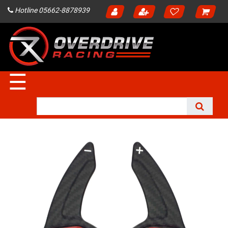
Hotline 05662-8878939
☰