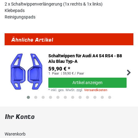
2 x Schaltwippenverlängerung (1x rechts & 1x links)
Klebepads
Reinigungspads
Ähnliche Artikel
Schaltwippen für Audi A4 S4 RS4 - B8
Alu Blau Typ-A
59,90 € *
1
Paar
| 59,90 € / Paar
Artikel anzeigen
*
inkl. ges. MwSt.
zzgl.
Versandkosten
Ihr Konto
Warenkorb