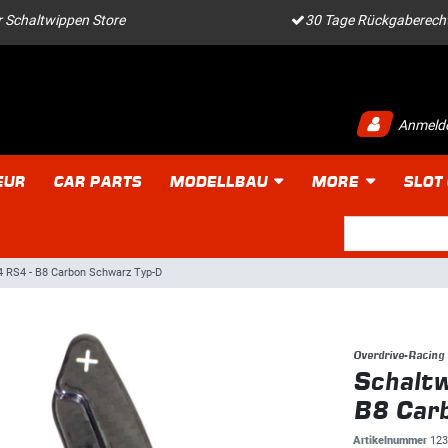
 Schaltwippen Store
30 Tage Rückgaberech
Anmeld
EUR
CAR PARTS
MODELLBAU
MORE
SLOT
4 RS4 - B8 Carbon Schwarz Typ-D
Overdrive-Racing
Schaltw
B8 Car
Artikelnummer
123