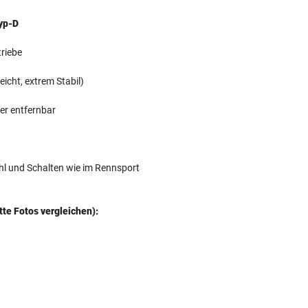
yp-D
triebe
icht, extrem Stabil)
der entfernbar
ühl und Schalten wie im Rennsport
tte Fotos vergleichen):