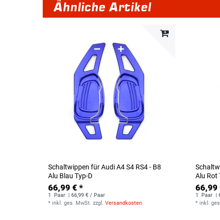
Ähnliche Artikel
Schaltwippen für Audi A4 S4 RS4 - B8
Schaltw
Alu Blau Typ-D
Alu Rot
66,99 € *
66,99 
1
Paar
| 66,99 € / Paar
1
Paar
| 
*
inkl. ges. MwSt.
zzgl.
Versandkosten
*
inkl. ge