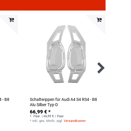
4 - B8
Schaltwippen für Audi A4 S4 RS4 - B8
Schaltw
Alu Silber Typ-D
Carbon
66,99 € *
107,9
1
Paar
| 66,99 € / Paar
1
Paar
|
*
inkl. ges. MwSt.
zzgl.
Versandkosten
*
inkl. g