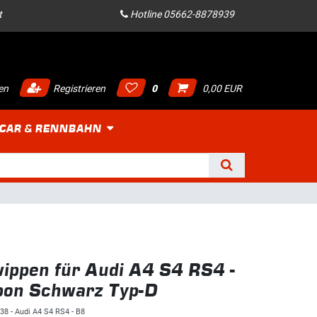
t
Hotline 05662-8878939
en
Registrieren
0
0,00 EUR
 CAR & RENNBAHN
ippen für Audi A4 S4 RS4 -
bon Schwarz Typ-D
38 - Audi A4 S4 RS4 - B8