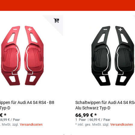
ippen für Audi A4 S4 RS4 - B8
Schaltwippen für Audi A4 S4 RS
 Typ-D
Alu Schwarz Typ-D
€ *
66,99 € *
66,99 € / Paar
1
Paar
| 66,99 € / Paar
s. MwSt.
zzgl.
Versandkosten
*
inkl. ges. MwSt.
zzgl.
Versandkosten