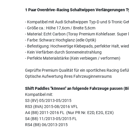
1 Paar Overdrive-Racing Schaltwippen Verlängerungen T
- Kompatibel mit Audi Schaltwippen Typ-D und S-Tronic Ge
- Größe ca.: Höhe 17,6cm / Breite 5,6cm
- Material: Echt Carbon (Toray Premium Kohlefaser. Super le
- Farbe: Schwarz Hochglanz (edle Optik)
- Befestigung: Hochwertige Klebepads, perfekter Halt, wie
- Kein Verfärben durch Sonneneinstrahlung
- Perfekte Materialstärke (Kein verbiegen / verformen)
Geprüfte Premium Qualität für ein sportliches Racing Gef
Optische Aufwertung ihres Fahrzeuginnenraums
Shift Paddles "können" an folgende Fahrzeuge passen (Bi
Kompatibel mit:
S3 (8V) 05/2013-05/2015
RS3 (8VA) 2015-08/2016 VFL
A4 (B8) 2011-2016 FL (Nur PR Nr. E2D, E2G, E2X)
S4 (B8) 11/2013-05/2015 FL
RS4 (B8) 06/2013-2015