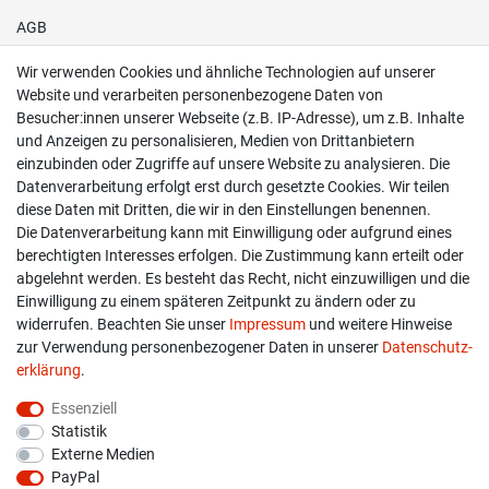
AGB
Wir verwenden Cookies und ähnliche Technologien auf unserer
Shop
Website und verarbeiten personenbezogene Daten von
Besucher:innen unserer Webseite (z.B. IP-Adresse), um z.B. Inhalte
Kontakt
und Anzeigen zu personalisieren, Medien von Drittanbietern
einzubinden oder Zugriffe auf unsere Website zu analysieren. Die
Versand & Zahlung
Datenverarbeitung erfolgt erst durch gesetzte Cookies. Wir teilen
diese Daten mit Dritten, die wir in den Einstellungen benennen.
Widerrufs­recht
Die Datenverarbeitung kann mit Einwilligung oder aufgrund eines
berechtigten Interesses erfolgen. Die Zustimmung kann erteilt oder
Widerruf erklären
abgelehnt werden. Es besteht das Recht, nicht einzuwilligen und die
Einwilligung zu einem späteren Zeitpunkt zu ändern oder zu
widerrufen. Beachten Sie unser
Impressum
und weitere Hinweise
info@overdrive-racing.de
zur Verwendung personenbezogener Daten in unserer
Daten­schutz­
05662 / 8878939
erklärung
.
Overdrive-Racing
Essenziell
Frankenstr. 9
Statistik
34587 Felsberg-Gensungen
Externe Medien
PayPal