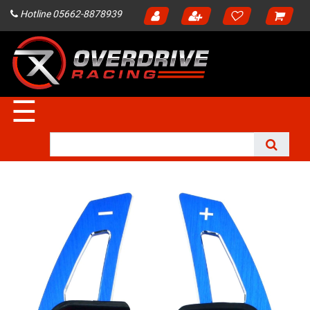
Hotline 05662-8878939
☰