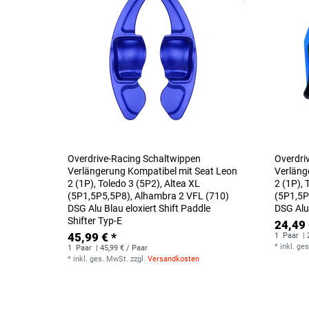
Overdrive-Racing Schaltwippen
Overdri
Verlängerung Kompatibel mit Seat Leon
Verläng
2 (1P), Toledo 3 (5P2), Altea XL
2 (1P), 
(5P1,5P5,5P8), Alhambra 2 VFL (710)
(5P1,5P
DSG Alu Blau eloxiert Shift Paddle
DSG Alu 
Shifter Typ-E
24,49 
45,99 € *
1
Paar
| 
*
inkl. ge
1
Paar
| 45,99 € / Paar
*
inkl. ges. MwSt.
zzgl.
Versandkosten