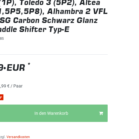
(1P), Toledo 3 (5P2), Altea
1,5P5,5P8), Alhambra 2 VFL
DSG Carbon Schwarz Glanz
addle Shifter Typ-E
85
*
9 EUR
,99 € / Paar
r
In den Warenkorb
zgl.
Versandkosten