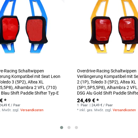
ve-Racing Schaltwippen
Overdrive-Racing Schaltwippen
erung Kompatibel mit Seat Leon
Verlängerung Kompatibel mit S
Toledo 3 (5P2), Altea XL
2 (1P), Toledo 3 (5P2), Altea XL
5,5P8), Alhambra 2 VFL (710)
(5P1,5P5,5P8), Alhambra 2 VFL
Blau Shift Paddle Shifter Typ-E
DSG Alu Gold Shift Paddle Shift
€ *
24,49 € *
24,49 € / Paar
1
Paar
| 24,49 € / Paar
s. MwSt.
zzgl.
Versandkosten
*
inkl. ges. MwSt.
zzgl.
Versandkosten