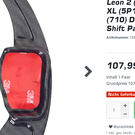
Leon 2 
XL (5P
(710) 
Shift P
Artikelnummer
123
107,9
Inhalt
1
Paar
Grundpreis
107
Nicht lieferba
Wunschliste
* inkl. ges. MwSt. z