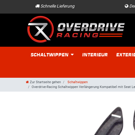
Schnelle Lieferung
Der
SCHALTWIPPEN
INTERIEUR
EXTERI
Zur Startseite gehen
Schaltwippen
Overdrive-Racing Schaltwippen Verlängerung Kompatibel mit Seat Leo