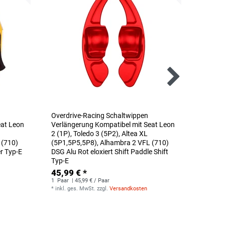
Overdrive-Racing Schaltwippen
Overdr
eat Leon
Verlängerung Kompatibel mit Seat Leon
Verlän
2 (1P), Toledo 3 (5P2), Altea XL
2 (1P),
 (710)
(5P1,5P5,5P8), Alhambra 2 VFL (710)
(5P1,5
er Typ-E
DSG Alu Rot eloxiert Shift Paddle Shift
DSG Alu
Typ-E
24,49
45,99 € *
1
Paar
|
*
inkl. g
1
Paar
| 45,99 € / Paar
*
inkl. ges. MwSt.
zzgl.
Versandkosten