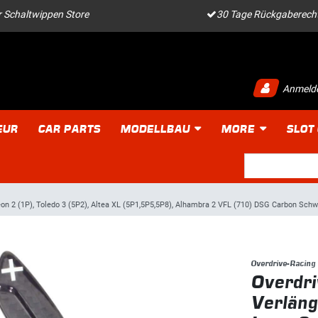
 Schaltwippen Store
30 Tage Rückgaberech
Anmeld
EUR
CAR PARTS
MODELLBAU
MORE
SLOT
n 2 (1P), Toledo 3 (5P2), Altea XL (5P1,5P5,5P8), Alhambra 2 VFL (710) DSG Carbon Schwa
Overdrive-Racing
Overdri
Verläng