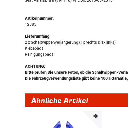
Seat Alhambra II (7N, 710) VFL 06/2010-06/2015
Artikelnummer:
12385
Lieferumfang:
2 x Schaltwippenverlängerung (1x rechts & 1x links)
Klebepads
Reinigungspads
ACHTUNG:
Bitte prüfen Sie unsere Fotos, ob die Schaltwippen-Verl
Die Fahrzeugverwendungsliste gibt keine 100% Garantie, 
Ähnliche Artikel