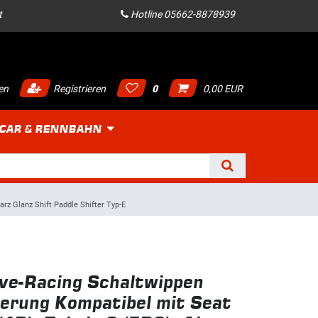
t
Hotline 05662-8878939
en
Registrieren
0
0,00 EUR
 CAR & RENNBAHN
rz Glanz Shift Paddle Shifter Typ-E
ve-Racing Schaltwippen
erung Kompatibel mit Seat