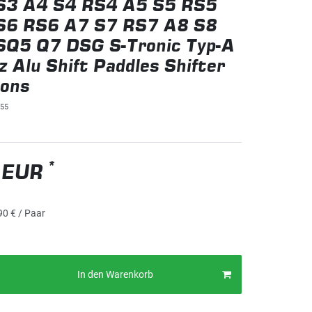
S3 A4 S4 RS4 A5 S5 RS5
S6 RS6 A7 S7 RS7 A8 S8
SQ5 Q7 DSG S-Tronic Typ-A
 Alu Shift Paddles Shifter
ions
55
*
 EUR
90 € / Paar
In den Warenkorb