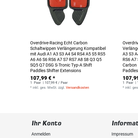
Overdrive-Racing Echt Carbon
Overdri
Schaltwippen Verlängerung Kompatibel
Verläng
mit Audi A1 A3 S3 A4 S4 RS4 A5 S5 RS5
A3 S3 A
A6 A6 S6 RS6 A7 S7 RS7 A8 S8 Q3 Q5
RS6 A7 
SQ5 Q7 DSG S-Tronic Typ-A Shift
Carbon 
Paddles Shifter Extensions
Paddles
107,99 € *
107,99
1
Paar
| 107,99 € / Paar
1
Paar
| 
*
inkl. ges. MwSt.
zzgl.
Versandkosten
*
inkl. ge
Ihr Konto
Informa
Anmelden
Impressum