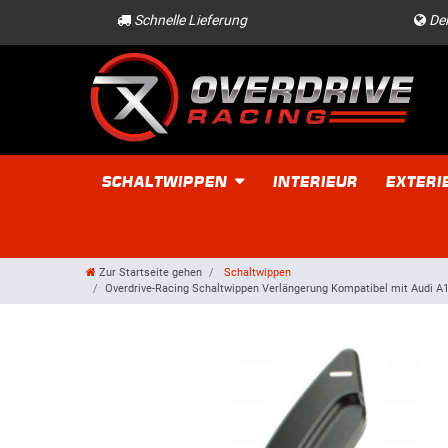
Schnelle Lieferung
Der
SCHALTWIPPEN
INTERIEUR
EXTERI
Zur Startseite gehen
Schaltwippen
Overdrive-Racing Schaltwippen Verlängerung Kompatibel mit Audi A