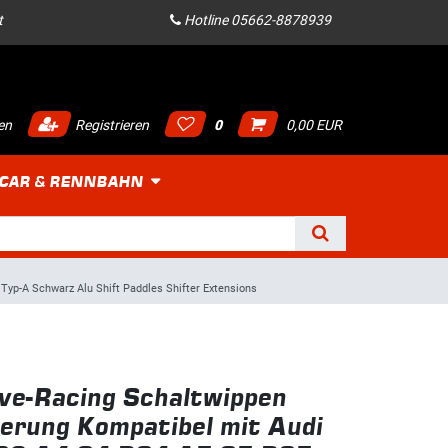
t
Hotline 05662-8878939
en
Registrieren
0
0,00 EUR
 CAR & RENNBAHN
yp-A Schwarz Alu Shift Paddles Shifter Extensions
ve-Racing Schaltwippen
erung Kompatibel mit Audi