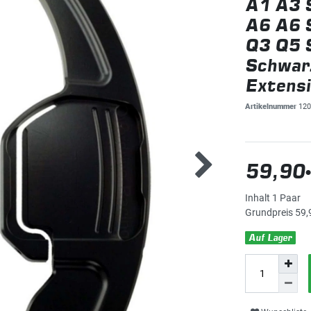
A1 A3 
A6 A6 
Q3 Q5 
Schwarz
Extens
Artikelnummer
120
59,90
Inhalt
1
Paar
Grundpreis
59,
Auf Lager