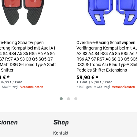
ve-Racing Schaltwippen
Overdrive-Racing Schaltwippen
erung Kompatibel mit Audi A1
Verlängerung Kompatibel mit A
4 S4 RS4 A5 S5 RS5 A6 A6 S6
A3 S3 A4 S4 RS4 A5 S5 RS5 A6 
S7 RS7 A8 S8 Q3 Q5 SQ5 Q7
RS6 A7 S7 RS7 A8 S8 Q3 Q5 SQ
Matt DSG S-Tronic Typ-A Shift
DSG S-Tronic Alu Blau Typ-A Shi
 Shifter
Paddles Shifter Extensions
 € *
59,90 € *
107,99 € / Paar
1
Paar
| 59,90 € / Paar
s. MwSt.
zzgl.
Versandkosten
*
inkl. ges. MwSt.
zzgl.
Versandkosten
tionen
Shop
Kontakt