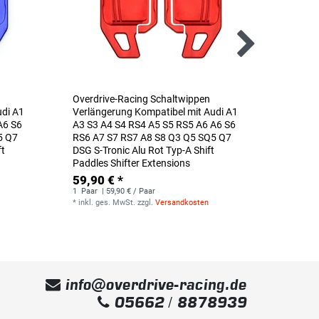
Overdrive-Racing Schaltwippen
Overdr
udi A1
Verlängerung Kompatibel mit Audi A1
Verlän
A6 S6
A3 S3 A4 S4 RS4 A5 S5 RS5 A6 A6 S6
A3 S3 
5 Q7
RS6 A7 S7 RS7 A8 S8 Q3 Q5 SQ5 Q7
RS6 A7
ft
DSG S-Tronic Alu Rot Typ-A Shift
DSG S-T
Paddles Shifter Extensions
Paddles
59,90 € *
59,90
1
Paar
| 59,90 € / Paar
1
Paar
|
*
inkl. ges. MwSt.
zzgl.
Versandkosten
*
inkl. g
info@overdrive-racing.de
05662 / 8878939