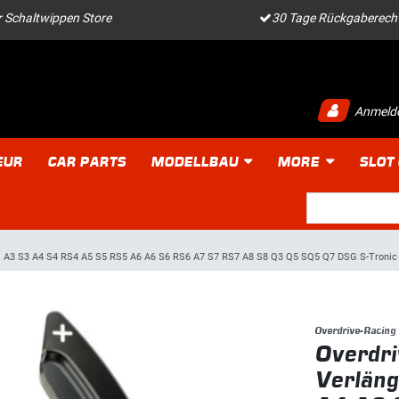
 Schaltwippen Store
30 Tage Rückgaberech
Anmeld
EUR
CAR PARTS
MODELLBAU
MORE
SLOT
1 A3 S3 A4 S4 RS4 A5 S5 RS5 A6 A6 S6 RS6 A7 S7 RS7 A8 S8 Q3 Q5 SQ5 Q7 DSG S-Tronic T
Overdrive-Racing
Overdri
Verläng